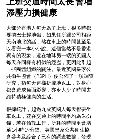
上班交通時間太長 會增
添壓力損健康
大部分香港人每天為了上班，很多時都
要擠巴士趕地鐵，如果住所跟公司相距
天南地北的話，熬在車上的時間甚至足
以看完一本小小說。這個當然不是香港
獨有的現象，遠在地球另一端的英國人
每天亦同樣有相似的經歷，更因此引起
一些團體組織的關注。最近英國皇家公
共衛生協會（RSPH）便公佈了一項調查
研究，指每天這樣折騰地返工，對身心
都會造成負面影響，亦令人少了時間去
維持積極健康的生活。
根據統計，超過九成英國人每天都要坐
車返工，花在交通上的時間平均為56分
鐘，若在倫敦工作，所耗的時間更會增
至1小時19分鐘。英國皇家公共衛生協
會參考及綜合了已有的調查數據，發現