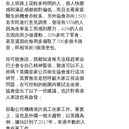
在上班路上花較多時間的人，個人快樂
感和滿足感都相對偏低，而且去看家庭
醫生的機會亦較多。另外協會亦向1,500
名市民進行意見調查，發現有55%的人
因為坐車返工而感到壓力，41%的人自
言因此而少做運動，33%多吃了零食，
甚至還因此每周多攝取了700多個卡路
里，即相等於3個漢堡包。
你可能會說，我都知道每天這樣趕車迫
巴士會令自己精神緊張，難道可以不上
班嗎？英國皇家公共衛生協會進行這項
研究，其實無非是想呼籲大家正視這個
問題，在可控制的範圍內嘗試去改善。
協會提出了以下一些建議，也許對香港
人來說也有啟發：
鼓勵公司機構准許員工在家工作。事實
上，這也是外國一個大趨勢，以英國為
例，據估計到了2017年，有過半數的人
會在家工作。