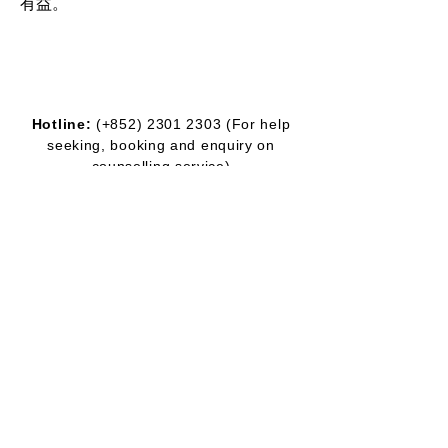
有益。
Hotline:
(+852)
2301 2303
(For help
seeking, booking and enquiry on
counselling service)
Donation Enquiry:
(+852)
3690 1000
General Enquiry:
(+852)
2947 8669
Email:
joyful@jmhf.org
Address:
Unit
1001-1003
, 10/F, New
Treasure Center, Ng Fong Street 10, San
Po Kong
(MTR Diamond Hill station exit)
IR No.:
91/7268
Partner
Program: