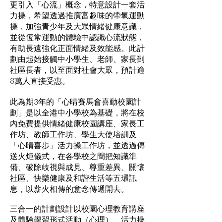
更引入「心流」概念，特意設計一套活
力操，希望透過推廣富趣味的帶氧運動
操，加強青少年及大眾情緒健康意識，
並從恆常運動的體驗中認識心流狀態，
有助長遠強化正面情緒及效能感。此計
劃由起始接觸中小學生、老師、家長到
社區長者，以至面對社會大眾，預計逾
8萬人直接受惠。
此為期3年的「心晴賽馬會喜動校園計
劃」是以全港中小學校為基礎，將在校
內免費提供情緒健康校園講座、家長工
作坊、教師工作坊、學生大使培訓及
「心晴喜步」活力操工作坊，並透過傳
送火炬儀式，在各學校之間把知識準
備、破除歧視與成見、尊重差異、關懷
社區、快樂健康及和諧生活等五環訊
息，以薪火相傳的意念傳遞開去。
三合一的計劃設計以校園心理教育講座
及體驗學習形式活動（心理）、活力操