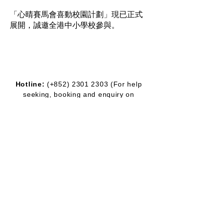
「心晴賽馬會喜動校園計劃」
現已正式
展開，誠邀全港中小學校參與。
Hotline:
(+852)
2301 2303
(For help
seeking, booking and enquiry on
counselling service)
Donation Enquiry:
(+852)
3690 1000
General Enquiry:
(+852)
2947 8669
Email:
joyful@jmhf.org
Address:
Unit
1001-1003
, 10/F, New
Treasure Center, Ng Fong Street 10, San
Po Kong
(MTR Diamond Hill station exit)
IR No.:
91/7268
Partner
Program: