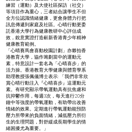
練習（運動）及大使社區探訪（社交）
等項目作為重心，三者結合讓學生不但
全方位認識情緒健康，更會身體力行把
訊息傳遞到家庭及社區。心晴行動更委
託香港大學行為健康教研中心評估成
效，銳意實證打造嶄新香港青少年精神
健康教育範例。
「心晴賽馬會喜動校園計劃」亦夥拍香
港教育大學，協作籌劃當中的運動元
素，特意設計一套名為「心晴喜步」的
活力操。香港教育大學健康與體育學系
助理教授張佩儀博士表示: 「我們非常欣
賞心晴行動注入『心晴喜步』這運動元
素。有研究顯示帶氧運動具有抗焦慮和
抗抑鬱作用，每週3次，每天進行20分
鐘中等強度的帶氧運動，有助帶出改善
情緒的效果。定期進行帶氧運動能預防
壓力所帶來的負面情緒，減低壓力所衍
生的生理問題，對舒緩成長期學生的情
緒困擾尤為重要。」