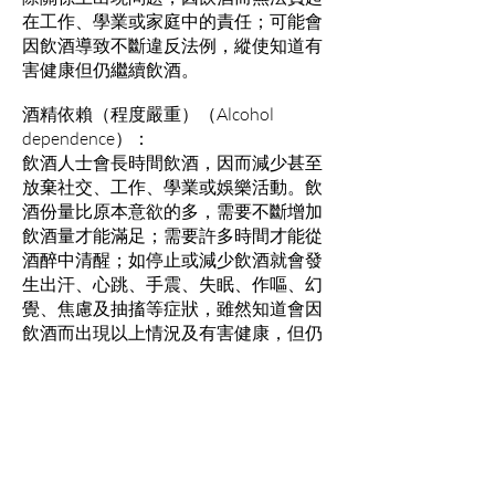
在工作、學業或家庭中的責任；可能會
因飲酒導致不斷違反法例，縱使知道有
害健康但仍繼續飲酒。
酒精依賴（程度嚴重）（Alcohol
dependence）：
飲酒人士會長時間飲酒，因而減少甚至
放棄社交、工作、學業或娛樂活動。飲
酒份量比原本意欲的多，需要不斷增加
飲酒量才能滿足；需要許多時間才能從
酒醉中清醒；如停止或減少飲酒就會發
生出汗、心跳、手震、失眠、作嘔、幻
覺、焦慮及抽搐等症狀，雖然知道會因
飲酒而出現以上情況及有害健康，但仍
選擇繼續飲酒以避免或減輕該等症狀；
曾嘗試控制或停止飲酒，卻不成功。
飲酒謬誤
1：飲酒不會成癮。