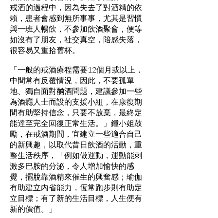
戒酒的過程中，因為失去了對酒精的依
賴，患者會感到無所事事，尤其是習慣
與一班人暢飲，不參加飲酒聚會，便等
如沒有了朋友，社交真空，陪感失落，
很容易又重拾舊杯。
「一般的戒酒療程需要12個月或以上，
中間常有反覆情況，因此，不要孤單
地、獨自面對酗酒問題，建議參加一些
為酒癮人士而設的支援小組，在康復期
間有助堅持信念，只要不放棄，最終定
能達至完全回復正常生活。」鍾小姐鼓
勵，在戒酒期間，宜建立一些適合自己
的新興趣，以取代昔日飲酒的活動，重
整生活秩序，「例如做運動，運動能刺
激多巴胺的分泌，令人增加愉快的感
覺，擺脫靠酒精來催生的興奮感；瑜伽
有助建立內省能力，恆常跑步則有助定
立目標；有了新的生活目標，人生便有
新的價值。」