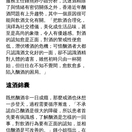
服務主任鍾燕婷小姐分析，沉迷酒精除
了與情緒有密切關係之外，香港近年酗
酒問題有上升趨勢，其中一個原因很可
能與飲酒文化有關。「把飲酒合理化，
演繹為社交禮儀，美化成生活品味，甚
至是高尚的象徵，令人有優越感。對酒
的認知愈是正面，對酒的警戒性便愈
低，潛伏嗜酒的危機；可惜酗酒者大都
只認識酒文化好的一面，卻不認識酒精
對人體的遺害，雖然初時只由一杯開
始，但往往在不知不覺間，愈飲愈多，
陷入酗酒的困局。」
遠酒錦囊
既然酗酒非一日成癮，那麼戒酒也休想
一步登天，過程需要循序漸進，「不承
認自己酗酒是很大的障礙，所以患者首
先要有病識感，了解酗酒是怎樣的一回
事，對飲酒行為要有正面的認知，並相
信酗酒是可改善的。」鍾小姐指出，在