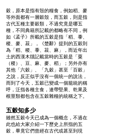
穀，原本是指有殼的糧食，例如稻、麥
等外面都有一層穀殼，而五穀，則是指
古代五種主要穀類，不過究竟是哪五
種，不同典籍所記載的都略有不同，例
如《孟子》所載的五穀是指「稻、黍、
稷、麥、菽」，《楚辭》提到的五穀則
為「稻、稷、黍、菽、麻」，而近年出
土的西漢木牘記載當時的五穀是「粟
（稷）、豆、麻、麥、稻」；另外亦有
其他「六穀」、「九穀」甚至「百穀」
之說，反正似乎沒有一個統一的說法，
而到了今天，五穀已變成一個籠統的稱
呼，泛指各種主食，連帶堅果、乾果及
根莖類都包含在五穀雜糧的統稱之下。
五穀知多少
雖然五穀今天已成為一個概念，不過在
此也給大家介紹一下歷史上所指的五
穀，畢竟它們曾經在古代或甚至到現