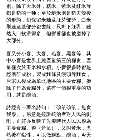
別。除了大米外，糯米、紫米及紅米等
都是稻的一種；至於糙米則是稻去殼後
的形態，仍保留米糠及胚芽部分，白米
則連這些部分都去除，只剩下胚乳，雖
然入口軟滑得多，但營養卻也被磨掉了
大部分。
麥又分小麥、大麥、燕麥、黑麥等，其
中小麥是世界上總產量第三的糧食，產
量僅次於玉米和水稻。小麥很多時都是
經磨研成粉，製成麵條及饅頭等麵食，
唐宋以後成為華北地區的主要食糧。麥
除了作為食糧外，還有一個很重要的功
用，就是釀酒。
詩經有一著名詩句：「碩鼠碩鼠，無食
我黍」，原意是控訴統治者對人民的剝
削，正好亦反映了先秦時代人民以黍為
主要食糧。黍（音鼠），又叫黃米，煮
熟後有黏性，可以做糕點、釀酒，今天