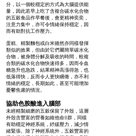
分，以一個較穩定的方式為大腦提供能
量，因此若早上吃了含複合碳水化合物
的五穀食品作早餐後，會更精神奕奕，
注意力集中，亦可令情緒保持穩定，因
而有助對抗工作壓力。
蛋糕、精製麵包或白米雖然亦同樣發揮
類似的效果，但由於它們屬簡單碳水化
合物，被身體分解及吸收的時間，較複
合類的碳水化合物快速得多，因而令血
糖急升也急跌，結果精神高漲得急，也
低落得快，反而令人更快睏倦，亦不利
情緒的穩定，長期如此，甚至可能增加
憂鬱焦慮的情況。
協助色胺酸進入腦部
未經精製細磨的五穀保留了外殼，這層
外殼含豐富的營養如維他命B群，同樣
有助穩定神經系統，紓緩壓力，減少情
緒緊張。除了神經系統外，五穀豐富的