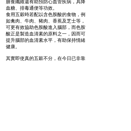
膳食纖維還有助預防心血管疾病，具降
血糖、排毒通便等功效。
食用五穀時若配以含色胺酸的食物，例
如禽肉、牛肉、豬肉、香蕉及芝士等，
可更有效協助色胺酸進入腦部，而色胺
酸正是製造血清素的原料之一，因而可
提升腦部的血清素水平，有助保持情緒
健康。
其實即使真的五穀不分，在今日已非靠
農業為主的社會也無傷大雅。最緊要少
吃精製，多吃全穀，多作不同配搭，為
生活增添新意，自然樂在其中。
此粟不同彼粟
中國文化所指的五穀，為中國古代的概
念，而我們現在經常食用的粟米，又稱
玉米，為全球產量第一的食糧，大約在
16世紀才從外國傳入中國，所以五穀中
不包含玉米。不過，因為玉米又稱黍
（玉蜀黍），很容易與五穀混淆。但無