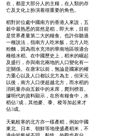
在，都是大部分人的主糧，在人類的存
亡及文化上扮演着很重要的角色。
稻對於位處中國南方的香港人來說，五
穀中最熟悉的當然是稻，即大米，目前
是世界產量第二大的糧食。也許你聽過
一種說法，指南方人吃米飯，北方人吃
粉麵，因為雨水充沛的華南地區很適合
種植水稻。在中國歷史上，稻米的崛起
及盛行，亦與南北兩地的人口變化有一
定關係。在唐宋以前，無論是國家的權
力重心以及人口都以北方為主，但宋元
以後，南方人口便超越北方，而水稻的
消耗量亦由五穀中的末席，爬到榜首。
據明代的資料顯示，在所有糧食中，水
稻佔7成，其他麥、黍、稷等加起來才
佔3成。
天氣較寒的北方亦一樣產稻，例如中國
東北、日本、朝鮮等地便盛產稻米，不
過由於氣候不同，黏性、外觀也有分