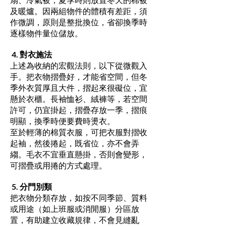
及暖爐。因兩組物件的體積有差距，須
作微調，原則是整批換位，省卻換季時
逐樣物件量位儲放。
4. 對衣施法
上述為收納的宏觀法則，以下從微觀入
手。把衣物摺疊好，才能省空間，但冬
季外衣質厚且大件，摺起來很礙位，宜
懸於衣櫃。長袖恤衫、絨褲等，若空間
許可，仍宜掛起，摺疊存放一季，摺痕
明顯，換季時便要費時燙衣。
至於輕薄的棉質衣服，可把衣服對摺收
起袖，然後捲起，既省位，亦不會弄
縐。毛衣不宜垂直懸掛，否則會變形，
可摺疊或用捲的方式處理。
5. 分門別類
把衣物分類存放，如按不同季節、質料
或用途（如上班服或消閒服）分區放
置，有助建立收藏規律，不會見縫亂