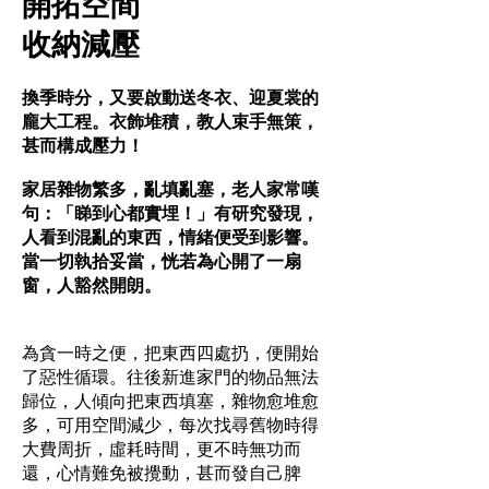
開拓空間
收納減壓
換季時分，又要啟動送冬衣、迎夏裳的
龐大工程。衣飾堆積，教人束手無策，
甚而構成壓力！
家居雜物繁多，亂填亂塞，老人家常嘆
句：「睇到心都實埋！」有研究發現，
人看到混亂的東西，情緒便受到影響。
當一切執拾妥當，恍若為心開了一扇
窗，人豁然開朗。
為貪一時之便，把東西四處扔，便開始
了惡性循環。往後新進家門的物品無法
歸位，人傾向把東西填塞，雜物愈堆愈
多，可用空間減少，每次找尋舊物時得
大費周折，虛耗時間，更不時無功而
還，心情難免被攪動，甚而發自己脾