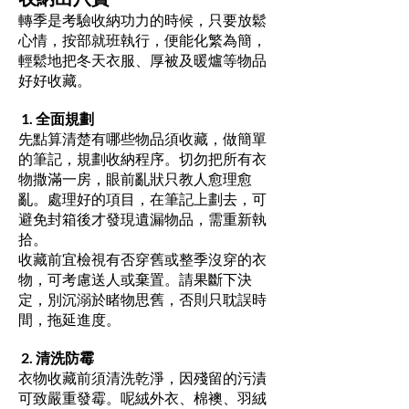
轉季是考驗收納功力的時候，只要放鬆
心情，按部就班執行，便能化繁為簡，
輕鬆地把冬天衣服、厚被及暖爐等物品
好好收藏。
1. 全面規劃
先點算清楚有哪些物品須收藏，做簡單
的筆記，規劃收納程序。切勿把所有衣
物撒滿一房，眼前亂狀只教人愈理愈
亂。處理好的項目，在筆記上劃去，可
避免封箱後才發現遺漏物品，需重新執
拾。
收藏前宜檢視有否穿舊或整季沒穿的衣
物，可考慮送人或棄置。請果斷下決
定，別沉溺於睹物思舊，否則只耽誤時
間，拖延進度。
2. 清洗防霉
衣物收藏前須清洗乾淨，因殘留的污漬
可致嚴重發霉。呢絨外衣、棉襖、羽絨