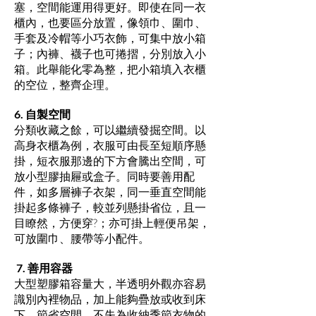
塞，空間能運用得更好。即使在同一衣
櫃內，也要區分放置，像領巾、圍巾、
手套及冷帽等小巧衣飾，可集中放小箱
子；內褲、襪子也可捲摺，分別放入小
箱。此舉能化零為整，把小箱填入衣櫃
的空位，整齊企理。
6. 自製空間
分類收藏之餘，可以繼續發掘空間。以
高身衣櫃為例，衣服可由長至短順序懸
掛，短衣服那邊的下方會騰出空間，可
放小型膠抽屜或盒子。同時要善用配
件，如多層褲子衣架，同一垂直空間能
掛起多條褲子，較並列懸掛省位，且一
目瞭然，方便穿?；亦可掛上輕便吊架，
可放圍巾、腰帶等小配件。
7. 善用容器
大型塑膠箱容量大，半透明外觀亦容易
識別內裡物品，加上能夠疊放或收到床
下，節省空間，不失為收納季節衣物的