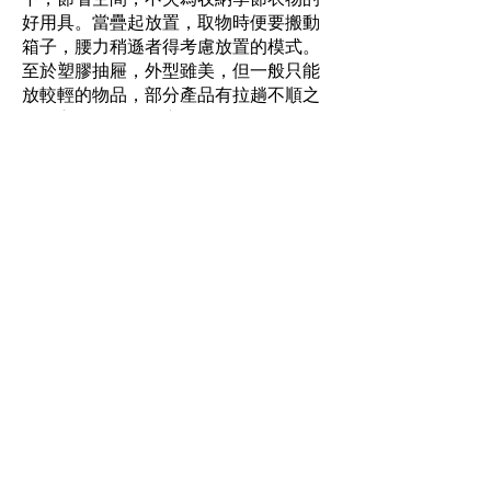
好用具。當疊起放置，取物時便要搬動
箱子，腰力稍遜者得考慮放置的模式。
至於塑膠抽屜，外型雖美，但一般只能
放較輕的物品，部分產品有拉趟不順之
弊，亦較膠箱易積塵。
8. 清晰標籤
物品既要藏好，也要易找。或許你曾試
過，找舊物如大海撈針，每每要尋遍全
屋，其實只要在儲物位置外貼上物品標
籤，找物便可手到拿來。同時可以更進
一步，製作全屋物品收藏位置的清單，
細列各個櫃、箱內的物品，找尋時可一
目瞭然。驟看是大工程，其實只要辛勞
一次定下基礎，往後作增刪便可。
一切從簡 輕鬆自在
收納之煩，常在於物品太多，空間太
少。一如環保行動，何不從「源頭」著