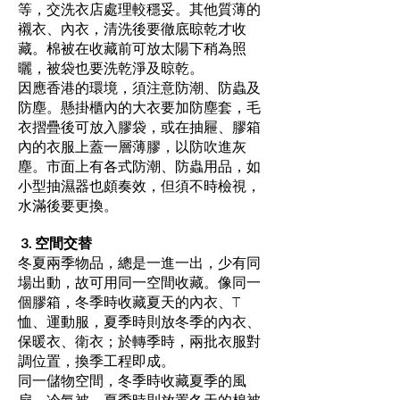
等，交洗衣店處理較穩妥。其他質薄的
襯衣、內衣，清洗後要徹底晾乾才收
藏。棉被在收藏前可放太陽下稍為照
曬，被袋也要洗乾淨及晾乾。
因應香港的環境，須注意防潮、防蟲及
防塵。懸掛櫃內的大衣要加防塵套，毛
衣摺疊後可放入膠袋，或在抽屜、膠箱
內的衣服上蓋一層薄膠，以防吹進灰
塵。市面上有各式防潮、防蟲用品，如
小型抽濕器也頗奏效，但須不時檢視，
水滿後要更換。
3. 空間交替
冬夏兩季物品，總是一進一出，少有同
場出動，故可用同一空間收藏。像同一
個膠箱，冬季時收藏夏天的內衣、T
恤、運動服，夏季時則放冬季的內衣、
保暖衣、衛衣；於轉季時，兩批衣服對
調位置，換季工程即成。
同一儲物空間，冬季時收藏夏季的風
扇、冷氣被，夏季時則放置冬天的棉被