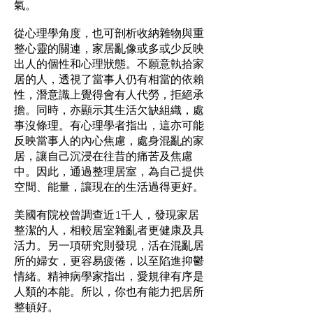
氣。
從心理學角度，也可剖析收納雜物與重
整心靈的關連，家居亂像或多或少反映
出人的個性和心理狀態。不願意執拾家
居的人，透視了當事人仍有相當的依賴
性，潛意識上覺得會有人代勞，拒絕承
擔。同時，亦顯示其生活欠缺組織，處
事沒條理。有心理學者指出，這亦可能
反映當事人的內心焦慮，處身混亂的家
居，讓自己沉浸在往昔的痛苦及焦慮
中。因此，通過整理居室，為自己提供
空間、能量，讓現在的生活過得更好。
美國有院校曾調查近1千人，發現家居
整潔的人，相較居室雜亂者更健康及具
活力。另一項研究則發現，活在混亂居
所的婦女，更容易疲倦，以至陷進抑鬱
情緒。精神病學家指出，愛規律有序是
人類的本能。所以，你也有能力把居所
整頓好。