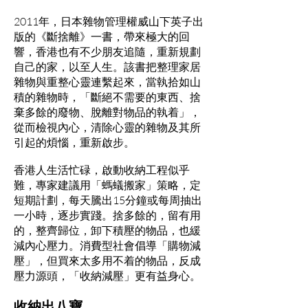
2011年，日本雜物管理權威山下英子出
版的《斷捨離》一書，帶來極大的回
響，香港也有不少朋友追隨，重新規劃
自己的家，以至人生。該書把整理家居
雜物與重整心靈連繫起來，當執拾如山
積的雜物時，「斷絕不需要的東西、捨
棄多餘的廢物、脫離對物品的執着」，
從而檢視內心，清除心靈的雜物及其所
引起的煩惱，重新啟步。
香港人生活忙碌，啟動收納工程似乎
難，專家建議用「螞蟻搬家」策略，定
短期計劃，每天騰出15分鐘或每周抽出
一小時，逐步實踐。捨多餘的，留有用
的，整齊歸位，卸下積壓的物品，也緩
減內心壓力。消費型社會倡導「購物減
壓」，但買來太多用不着的物品，反成
壓力源頭，「收納減壓」更有益身心。
收納出八寶