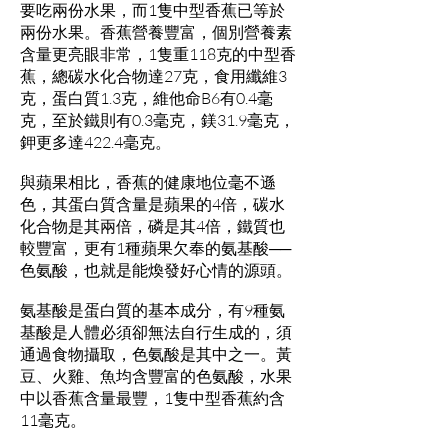
要吃兩份水果，而1隻中型香蕉已等於
兩份水果。香蕉營養豐富，個別營養素
含量更亮眼非常，1隻重118克的中型香
蕉，總碳水化合物達27克，食用纖維3
克，蛋白質1.3克，維他命B6有0.4毫
克，至於鐵則有0.3毫克，鎂31.9毫克，
鉀更多達422.4毫克。
與蘋果相比，香蕉的健康地位毫不遜
色，其蛋白質含量是蘋果的4倍，碳水
化合物是其兩倍，磷是其4倍，鐵質也
較豐富，更有1種蘋果欠奉的氨基酸──
色氨酸，也就是能煥發好心情的源頭。
氨基酸是蛋白質的基本成分，有9種氨
基酸是人體必須卻無法自行生成的，須
通過食物攝取，色氨酸是其中之一。黃
豆、火雞、魚均含豐富的色氨酸，水果
中以香蕉含量最豐，1隻中型香蕉約含
11毫克。