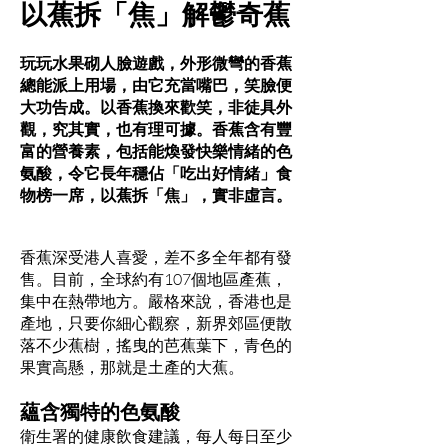
以蕉拆「焦」解鬱奇蕉
玩玩水果砌人臉遊戲，外形微彎的香蕉
總能派上用場，由它充當嘴巴，笑臉便
大功告成。以香蕉換來歡笑，非徒具外
觀，究其實，也有理可據。香蕉含有豐
富的營養素，包括能煥發快樂情緒的色
氨酸，令它長年穩佔「吃出好情緒」食
物榜一席，以蕉拆「焦」，實非虛言。
香蕉深受港人喜愛，差不多全年都有發
售。目前，全球約有107個地區產蕉，
集中在熱帶地方。嚴格來說，香港也是
產地，只要你細心觀察，新界郊區便散
落不少蕉樹，搖曳的芭蕉葉下，青色的
果實高懸，那就是土產的大蕉。
蘊含獨特的色氨酸
衛生署的健康飲食建議，每人每日至少