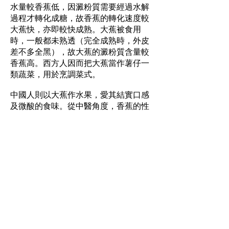
水量較香蕉低，因澱粉質需要經過水解
過程才轉化成糖，故香蕉的轉化速度較
大蕉快，亦即較快成熟。大蕉被食用
時，一般都未熟透（完全成熟時，外皮
差不多全黑），故大蕉的澱粉質含量較
香蕉高。西方人因而把大蕉當作薯仔一
類蔬菜，用於烹調菜式。
中國人則以大蕉作水果，愛其結實口感
及微酸的食味。從中醫角度，香蕉的性
味寒涼，體質虛寒者應慎吃，大蕉不如
香蕉般寒涼，更有潤腸通便之效。