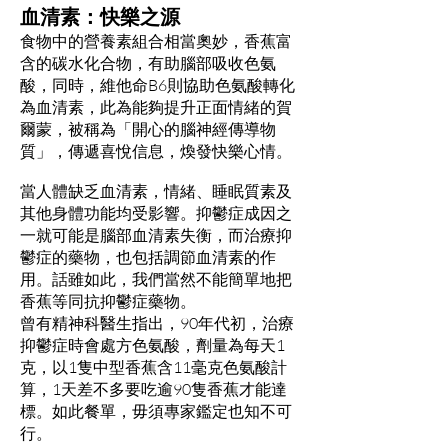
血清素：快樂之源
食物中的營養素組合相當奧妙，香蕉富
含的碳水化合物，有助腦部吸收色氨
酸，同時，維他命B6則協助色氨酸轉化
為血清素，此為能夠提升正面情緒的賀
爾蒙，被稱為「開心的腦神經傳導物
質」，傳遞喜悅信息，煥發快樂心情。
當人體缺乏血清素，情緒、睡眠質素及
其他身體功能均受影響。抑鬱症成因之
一就可能是腦部血清素失衡，而治療抑
鬱症的藥物，也包括調節血清素的作
用。話雖如此，我們當然不能簡單地把
香蕉等同抗抑鬱症藥物。
曾有精神科醫生指出，90年代初，治療
抑鬱症時會處方色氨酸，劑量為每天1
克，以1隻中型香蕉含11毫克色氨酸計
算，1天差不多要吃逾90隻香蕉才能達
標。如此餐單，毋須專家鑑定也知不可
行。