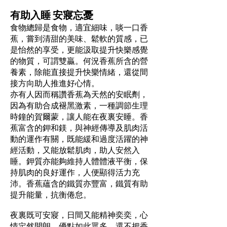
有助入睡 安寢忘憂
食物總歸是食物，適宜細味，啖一口香
蕉，嘗到清甜的美味、鬆軟的質感，已
是怡然的享受，更能汲取提升快樂感覺
的物質，可謂雙贏。何況香蕉所含的營
養素，除能直接提升快樂情緒，還從間
接方向助人推進好心情。
亦有人因而稱讚香蕉為天然的安眠劑，
因為有助合成褪黑激素，一種調節生理
時鐘的賀爾蒙，讓人能在夜裏安睡。香
蕉富含的鉀和鎂，與神經傳導及肌肉活
動的運作有關，既能緩和過度活躍的神
經活動，又能放鬆肌肉，助人安然入
睡。鉀質亦能夠維持人體體液平衡，保
持肌肉的良好運作，人便顯得活力充
沛。香蕉蘊含的鐵質亦豐富，鐵質有助
提升能量，抗衡倦怠。
夜裏既可安寢，日間又能精神奕奕，心
情定然開朗。優點如此眾多，還不把香