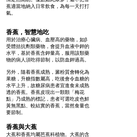
蕉適當地納入日常飲食，為每一天打打
氣。
香蕉，智慧地吃
用於治療心臟病、血壓高的藥物，如β
受體拮抗劑類藥物，會提升血液中鉀的
水平，基於香蕉含鉀量高，服用該類藥
物的病人須吃得節制，以防血鉀過高。
另外，隨着香蕉成熟，澱粉質會轉化為
果糖，升糖指數屬高，吃後會令血糖的
水平上升，故糖尿病患者宜進食未成熟
透的香蕉。香蕉皮現出一顆顆「梅花
點」乃成熟的標記，患者可選吃皮色鮮
黃無黑點、較結實的香蕉，當然食量也
要節制。
香蕉與大蕉
大蕉和香蕉均屬芭蕉科植物。大蕉的含