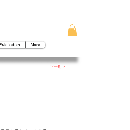
Publication
More
下一期 >