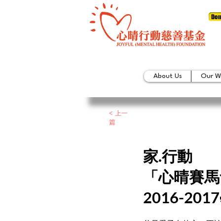
Don
About Us
Our W
< 上一
篇
家.行動
「心晴賽馬
2016-20