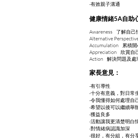
‧有效親子溝通
健康情緒5A自助
Awareness 了解自
Alternative Persp
Accumulation 累積
Appreciation 欣
Action 解決問題及
家長意見：
‧有引導性
‧十分有意義，對日常
‧令我懂得如何處理自
‧希望以後可以繼續舉
‧獲益良多
‧活動讓我更清楚明白
‧對情緒病認識加深
‧很好，有分組，有分