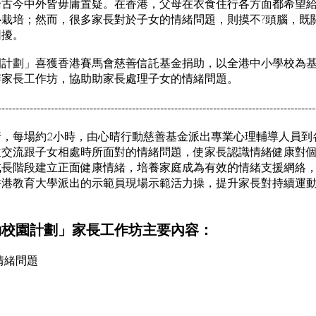
論古今中外皆毋庸置疑。在香港，父母在衣食住行各方面都希望
栽培；然而，很多家長對於子女的情緒問題，則摸不?頭腦，既
困擾。
園計劃」喜獲香港賽馬會慈善信託基金捐助，以全港中小學校為
辦家長工作坊，協助助家長處理子女的情緒問題。
------------------------------------------------------------------------------------------
行，每場約2小時，由心晴行動慈善基金派出專業心理輔導人員到
並交流跟子女相處時所面對的情緒問題，使家長認識情緒健康對
成長階段建立正面健康情緒，培養家庭成為有效的情緒支援網絡
香港教育大學派出的示範員現場示範活力操，提升家長對持續運
動校園計劃」家長工作坊主要內容：
情緒問題