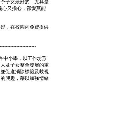
給予子女最好的，尤其是
關心又擔心，卻愛莫能
基礎，在校園內免費提供
------------------------
各中小學，以工作坊形
個人及子女整全發展的重
，並促進消除標籤及歧視
動的興趣，藉以加強情緒