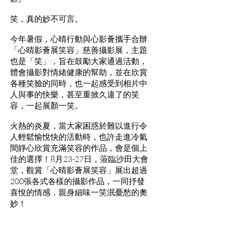
笑，真的妙不可言。
今年暑假，心晴行動與心影薈攜手合辦
「心晴影薈展笑容」慈善攝影展，主題
也是「笑」，旨在鼓勵大家通過活動，
體會攝影對情緒健康的幫助，並在欣賞
各種笑臉的同時，也一起感受到相片中
人與事的快樂，甚至重掀久違了的笑
容，一起展顏一笑。
火熱的炎夏，當大家困惑於難以進行令
人輕鬆愉悅快的活動時，也許走進冷氣
間靜心欣賞充滿笑容的作品，會是個上
佳的選擇！8月23-27日，蒞臨沙田大會
堂，觀賞「心晴影薈展笑容」展出超過
200張各式各樣的攝影作品，一同抒發
喜悅的情感，親身細味一笑泯憂愁的奧
妙！