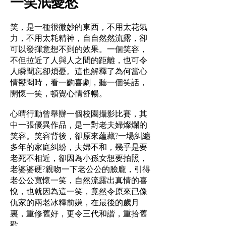
一笑泯憂愁
笑，是一種很微妙的東西，不用太花氣
力，不用太耗精神，自自然然流露，卻
可以發揮意想不到的效果。一個笑容，
不但拉近了人與人之間的距離，也可令
人瞬間忘卻煩憂。這也解釋了為何當心
情鬱悶時，看一齣喜劇，聽一個笑話，
開懷一笑，頓覺心情舒暢。
心晴行動曾舉辦一個校園攝影比賽，其
中一張優異作品，是一對老夫婦燦爛的
笑容。笑容背後，卻原來蘊藏?一場糾纏
多年的家庭糾紛，夫婦不和，幾乎是要
老死不相近，卻因為小孫女想要拍照，
老婆婆硬?親吻一下老公公的臉龐，引得
老公公寬懷一笑，自然流露出真情的喜
悅，也就因為這一笑，竟然令原來已像
仇家的兩老冰釋前嫌，在最後的歲月
裏，重修舊好，更令三代和諧，重拾舊
歡。