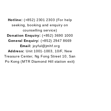
Hotline:
(+852)
2301 2303
(For help
seeking, booking and enquiry on
counselling service)
Donation Enquiry:
(+852)
3690 1000
General Enquiry:
(+852)
2947 8669
Email:
joyful@jmhf.org
Address:
Unit
1001-1003
, 10/F, New
Treasure Center, Ng Fong Street 10, San
Po Kong
(MTR Diamond Hill station exit)
IR No.:
91/7268
Partner
Program:
2012-2020
2016-2019