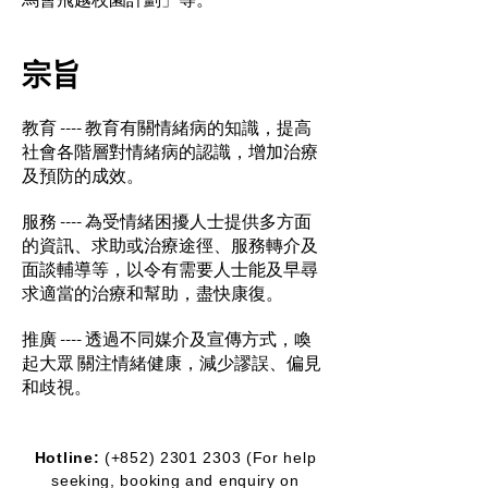
宗旨
教育 ---- 教育有關情緒病的知識，提高
社會各階層對情緒病的認識，增加治療
及預防的成效。
服務 ---- 為受情緒困擾人士提供多方面
的資訊、求助或治療途徑、服務轉介及
面談輔導等，以令有需要人士能及早尋
求適當的治療和幫助，盡快康復。
​推廣 ---- 透過不同媒介及宣傳方式，喚
起大眾 關注情緒健康，減少謬誤、偏見
和歧視。
Hotline:
(+852)
2301 2303
(For help
seeking, booking and enquiry on