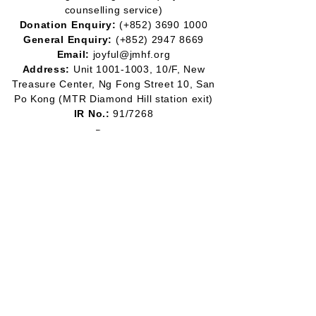
counselling service)
Donation Enquiry:
(+852)
3690 1000
General Enquiry:
(+852)
2947 8669
Email:
joyful@jmhf.org
Address:
Unit
1001-1003
, 10/F, New
Treasure Center, Ng Fong Street 10, San
Po Kong
(MTR Diamond Hill station exit)
IR No.:
91/7268
Partner
Program:
2012-2020
2016-2019