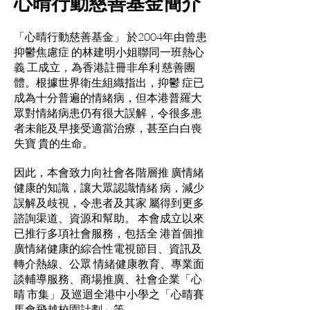
心晴行動慈善基金簡介
「心晴行動慈善基金」 於2004年由曾患
抑鬱焦慮症 的林建明小姐聯同一班熱心
義 工成立，為香港註冊非牟利 慈善團
體。根據世界衛生組織指出，抑鬱 症已
成為十分普遍的情緒病，但本港普羅大
眾對情緒病患仍有很大誤解，令很多患
者未能及早接受適當治療，甚至白白喪
失寶 貴的生命。
因此，本會致力向社會各階層推 廣情緒
健康的知識，讓大眾認識情緒 病，減少
誤解及歧視，令患者及其家 屬得到更多
諮詢渠道、資源和幫助。 本會成立以來
已推行多項社會服務，包括全 港首個推
廣情緒健康的綜合性電視節目、資訊及
轉介熱線、公眾 情緒健康教育、專業面
談輔導服務、商場推廣、社會企業「心
晴 市集」及巡迴全港中小學之「心晴賽
馬會飛越校園計劃」等。