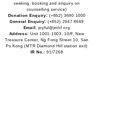
seeking, booking and enquiry on
counselling service)
Donation Enquiry:
(+852)
3690 1000
General Enquiry:
(+852)
2947 8669
Email:
joyful@jmhf.org
Address:
Unit
1001-1003
, 10/F, New
Treasure Center, Ng Fong Street 10, San
Po Kong
(MTR Diamond Hill station exit)
IR No.:
91/7268
Partner
Program:
2012-2020
2016-2019