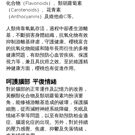
化合物（Flavonoids）、類胡蘿蔔素
（Carotenoids）、花青素
（Anthocyanins）及維他命C等。
人類倚靠氧氣存活，過程中卻產生游離
基，不斷損害身體組織，抗氧化物有效
抑制游離基肆虐，守護健康。櫻桃富含
的抗氧化物能緩和隨年長而衍生的多種
健康問題，有助預防心血管疾病、保護
視力等，兼且具抗癌之效。至於維護精
神健康方面，櫻桃也有促進作用。
呵護腦部 平復情緒
對於腦部的正常運作及記憶力的改善，
黃酮類化合物及類胡蘿蔔素均扮演要
角，能修補游離基造成的破壞，保護腦
細胞，從而減輕神經系統障礙、失眠及
情緒不寧等問題，以至有助預防柏金遜
症、腦退化症的出現。另外，對於持續
的壓力感覺、焦慮、抑鬱及失落情緒，