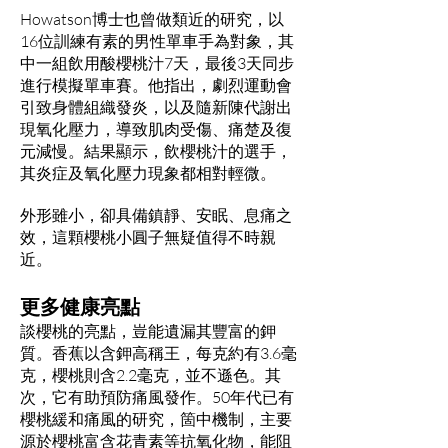
Howatson博士也曾做類近的研究，以
16位訓練有素的男性單車手為對象，其
中一組飲用酸櫻桃汁7天，最後3天同步
進行模擬單車賽。他指出，劇烈運動會
引致身體組織發炎，以及隨新陳代謝出
現氧化壓力，導致肌肉受傷、痛楚及復
元減慢。結果顯示，飲櫻桃汁的選手，
其炎症及氧化壓力現象都相對輕微。
外形雖小，卻具備鎮靜、安眠、息痛之
效，這顆櫻桃小圓子無疑值得不時親
近。
更多健康亮點
談櫻桃的亮點，豈能遺漏其豐富的鉀
質。香蕉以含鉀高稱王，每克約有3.6毫
克，櫻桃則含2.2毫克，並不遜色。其
次，它有助預防痛風發作。50年代已有
櫻桃緩和痛風的研究，箇中機制，主要
源於櫻桃富含花青素等抗氧化物，能阻