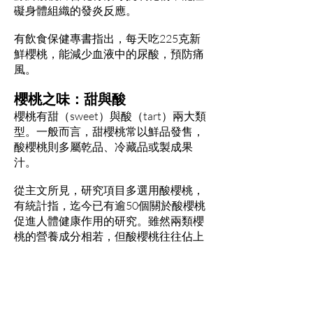
礙身體組織的發炎反應。
有飲食保健專書指出，每天吃225克新
鮮櫻桃，能減少血液中的尿酸，預防痛
風。
櫻桃之味：甜與酸
櫻桃有甜（sweet）與酸（tart）兩大類
型。一般而言，甜櫻桃常以鮮品發售，
酸櫻桃則多屬乾品、冷藏品或製成果
汁。
從主文所見，研究項目多選用酸櫻桃，
有統計指，迄今已有逾50個關於酸櫻桃
促進人體健康作用的研究。雖然兩類櫻
桃的營養成分相若，但酸櫻桃往往佔上
風，像褪黑素及有助促進身體生成褪黑
素的色氨酸、花青素，都以酸櫻桃含量
較豐富。同時，有研究發現酸櫻桃較甜
櫻桃的維他命A含量高20倍，而抗氧化
物水平亦高出5倍。