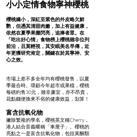
小小定情食物寧神櫻桃
櫻桃嬌小，深紅至紫色的外皮略欠鮮
艷，但憑其清甜肉嫩，加上有益健康，
依然在夏季果攤閃亮，追捧者眾。在
「吃出好心情」食物榜上櫻桃雖非位列
前沿，且莫輕視，其安眠美名早傳，近
年更獲研究肯定，關鍵在於其寧神、安
心之效。
市場上差不多全年均有櫻桃發售，以夏
季最合時。環顧今年超市或果檔，櫻桃
每磅約售30元，雖非廉宜，亦不昂貴，
花點錢便換來不俗的健康效益，划算！
富含抗氧化物
撇除繁複的學名，櫻桃英文稱Cherry，
港人結合音義暱稱「車厘子」。櫻桃的
亮點之一是富含抗氧化物，包括黃酮類