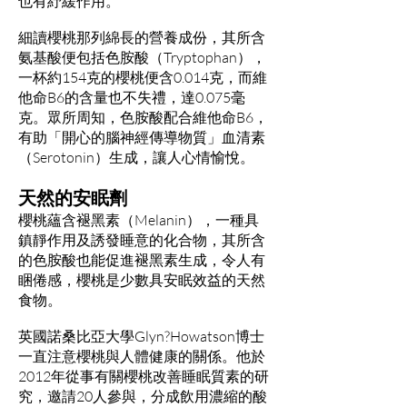
也有紓緩作用。
細讀櫻桃那列綿長的營養成份，其所含
氨基酸便包括色胺酸（Tryptophan），
一杯約154克的櫻桃便含0.014克，而維
他命B6的含量也不失禮，達0.075毫
克。眾所周知，色胺酸配合維他命B6，
有助「開心的腦神經傳導物質」血清素
（Serotonin）生成，讓人心情愉悅。
天然的安眠劑
櫻桃蘊含褪黑素（Melanin），一種具
鎮靜作用及誘發睡意的化合物，其所含
的色胺酸也能促進褪黑素生成，令人有
睏倦感，櫻桃是少數具安眠效益的天然
食物。
英國諾桑比亞大學Glyn?Howatson博士
一直注意櫻桃與人體健康的關係。他於
2012年從事有關櫻桃改善睡眠質素的研
究，邀請20人參與，分成飲用濃縮的酸