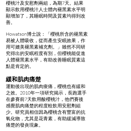
櫻桃汁及安慰劑兩組，為期7天。結果
顯示飲用櫻桃汁人士體內褪黑素水平明
顯增加了，其睡眠時間及質素均得到改
善。
Howatson博士說：「櫻桃所含的褪黑素
易被人體吸收，從而產生安眠效果，作
用可媲美褪黑素補充劑。」雖然不同研
究得出的安眠程度有別，但櫻桃能促進
人體褪黑素水平，有助改善睡眠質素這
點是肯定的。
緩和肌肉痛楚
運動後出現的肌肉痠痛，櫻桃也有緩和
之效。2010年一項研究揭示，長跑選手
在參賽前7天飲用酸櫻桃汁，他們賽後
感覺肌肉痛楚的程度較飲用安慰劑組
少。研究員相信因為櫻桃含有豐富的抗
氧化物，尤其是花青素，有助緩減導致
痛楚的發炎現象。