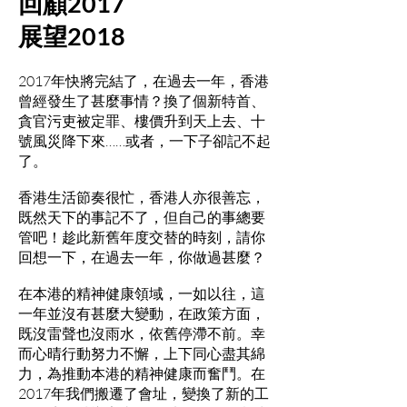
回顧2017
展望2018
2017年快將完結了，在過去一年，香港
曾經發生了甚麼事情？換了個新特首、
貪官污吏被定罪、樓價升到天上去、十
號風災降下來……或者，一下子卻記不起
了。
香港生活節奏很忙，香港人亦很善忘，
既然天下的事記不了，但自己的事總要
管吧！趁此新舊年度交替的時刻，請你
回想一下，在過去一年，你做過甚麼？
在本港的精神健康領域，一如以往，這
一年並沒有甚麼大變動，在政策方面，
既沒雷聲也沒雨水，依舊停滯不前。幸
而心晴行動努力不懈，上下同心盡其綿
力，為推動本港的精神健康而奮鬥。在
2017年我們搬遷了會址，變換了新的工