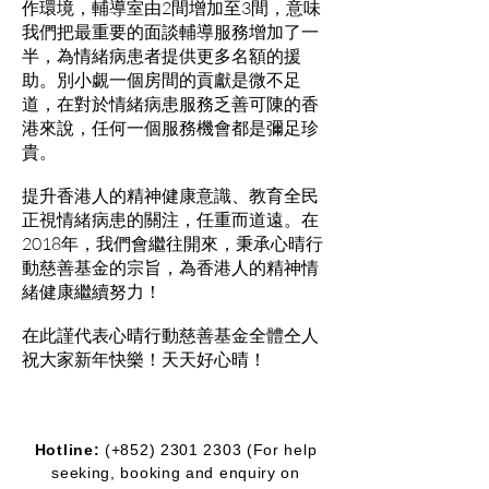
作環境，輔導室由2間增加至3間，意味
我們把最重要的面談輔導服務增加了一
半，為情緒病患者提供更多名額的援
助。別小覷一個房間的貢獻是微不足
道，在對於情緒病患服務乏善可陳的香
港來說，任何一個服務機會都是彌足珍
貴。
提升香港人的精神健康意識、教育全民
正視情緒病患的關注，任重而道遠。在
2018年，我們會繼往開來，秉承心晴行
動慈善基金的宗旨，為香港人的精神情
緒健康繼續努力！
在此謹代表心晴行動慈善基金全體仝人
祝大家新年快樂！天天好心晴！
Hotline:
(+852)
2301 2303
(For help
seeking, booking and enquiry on