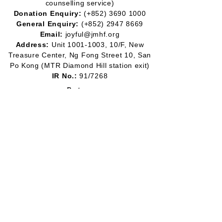
counselling service)
Donation Enquiry:
(+852)
3690 1000
General Enquiry:
(+852)
2947 8669
Email:
joyful@jmhf.org
Address:
Unit
1001-1003
, 10/F, New
Treasure Center, Ng Fong Street 10, San
Po Kong
(MTR Diamond Hill station exit)
IR No.:
91/7268
Partner
Program:
2012-2020
2016-2019