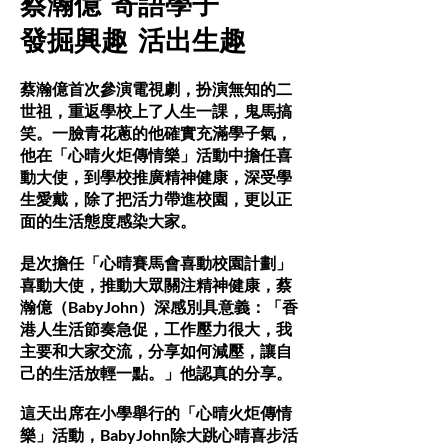
蔡瀚億 寄語學子
發掘興趣 活出生趣
蔡瀚億首次參演電視劇，扮演無知的二
世祖，重返學校上了人生一課，鬼馬搞
笑。一臉青花蔥的他確實充滿學子氣，
他在「心晴火炬傳情樂」活動中擔任喜
動大使，到學校推廣精神健康，深受學
生愛戴，除了把活力帶進校園，更以正
面的生活態度感染大家。
是次擔任「心晴賽馬會喜動校園計劃」
喜動大使，推動大眾關注精神健康，蔡
瀚億（BabyJohn）深感別具意義：「香
港人生活節奏急促，工作壓力很大，我
主要和大家交流，分享如何減壓，讓自
己的生活放輕一點。」他認真的分享。
這天出席在小學舉行的「心晴火炬傳情
樂」活動，BabyJohn除大跳心晴喜步活