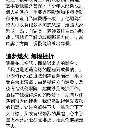
這事教他體會甚深：「少年人能夠找到
個人的興趣，重要過不斷參加多種活動
卻不知道自己鍾愛哪一項。」他認為年
輕人可以有很多不同的想法，建議大家
進取一點，向家長、老師表達自己的興
趣，讓他們了解你該朝哪個方向走，當
確認了方向，慢慢能培養出專長。
追夢燃火 無懼挫折
這番並非空話，而是過來人的體會：
「我也是經過這樣的歷程而成長的。」
中學時代他首度接觸舞台劇演出，很享
受在台上演戲，由是朝這方向進發，及
後考進演藝學院，繼而涉足表演工作。
過程中他獲得深刻的啟發：「期間即使
遇到很大的挫折，我仍然記得鍾愛表演
的初衷，於是會堅持下去。當你定下了
大目標，又或有很強烈的興趣，心中那
團火不會那麼易被淋熄，推動你繼續走
下去。