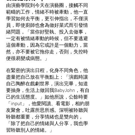
由演藝學院到今天在演藝圈，接觸不同
範疇的工作，情緒不時被牽動，他一直
學習如何去平衡，更引伸指出，不僅演
員，即使廚師也會為做好菜式而引發情
緒問題，「當你好堅執、投入去做事，
一定有被情緒牽動的時候，但不要逃避
這個牽動，因為它或許是一個動力，當
然，亦不要被它拖你走，否則，失控時
便很易變成病態。」
在緊密的演出日程，化身不同角色，他
盡量把自己放在平衡點上：「演戲時讓
自己陶醉在戲劇世界，演出完畢，知道
要抽身，生活上做回我BabyJohn，有自
己的生活態度。」如他所說，公餘時要
「input」，他愛閱讀、看電影，相約朋
友聚會，吐露所思所感。深明被聆聽與
聆聽都重要，分享情緒也是雙向的，
「除了把自己的情緒與人分享，我也學
習聆聽別人的情緒。」