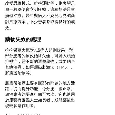
改變思維模式、維持運動等，別奢望只
服一粒藥便會立刻痊癒，這種想法只會
妨礙治療。醫生與病人不妨開心見誠商
討治療方案，不少患者都取得良好的成
效。
藥物失效的處理
抗抑鬱藥大概對7成病人起到效果，對
部分患者的療效始終欠佳，可歸入頑治
抑鬱症，需不斷的調整藥物，或要結合
其他治療，如穿顱磁刺激法（TMS）、
腦震盪治療等。
腦震盪治療主要令腦部有問題的地方活
躍，從而提升功能，令分泌回復正常。
頑治患者約要進行四至六次。它也適用
於服藥有困難人士如長者，或服藥後出
現較多副作用者。