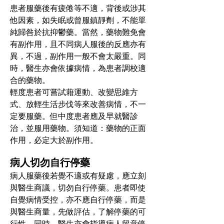
患者服藥後有疲倦等不適，背後或涉其
他因素，如失眠或曾服鎮靜劑，不能單
純歸咎於抗抑鬱藥。當然，藥物難免會
有副作用，且不同病人服後的反應亦有
異，不過，副作用一般不會太嚴重。同
時，醫生亦會依據病情，為患者調校適
合的藥物。
輕度患者可嘗試藉運動、改變思維方
式、放輕生活步伐等來改善病情，不一
定要服藥。但中度患者應及早就醫診
治，並服用藥物。須知道：藥物的正面
作用，必定大於副作用。
病人切勿自行停藥
病人服藥後若覺不適或有疑慮，應立刻
與醫生商議，切勿自行停藥。患者即使
自覺病情受控，亦不應自行停藥，而是
與醫生商量，先做評估，了解停藥的可
行性。同時，醫生亦會指導病人留意停