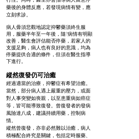
藥後的身體反應，若發現病情有變，應
立刻求診。
病人毋須悲觀地認定抑鬱藥須終生服
用，服藥半年至一年後，隨?病情有明顯
改善，醫生會評估能否停藥，若家人的
支援足夠，病人也有良好的意識，均為
停藥提供合適的條件，但須在醫生指導
下進行。
縱然復發仍可治癒
經過適當的治療，抑鬱症有希望治癒。
當然，部分病人遇上嚴重的壓力，或面
對人事突變如喪親，以至患重病如癌症
等，皆可能導致復發。曾復發者的發病
風險達八成，建議持續用藥，控制病
情。
縱然曾復發，亦非必然難以治癒，病人
積極配合終究是關鍵，包括定時服藥、