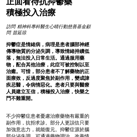
正面看待抗抑鬱藥
積極投入治療
訪問 精神科專科醫生心晴行動慈善基金顧
問 苗延琼
抑鬱症是情緒病，病理是患者腦部神經
傳導物質的分泌失調，導致情緒持續低
落，無法投入日常生活。通過服用藥
物，配合其他治療，此症可被控制以至
治癒。可惜，部分患者不了解藥物的正
面療效，反過度聚焦於副作用，變成諱
疾忌醫，令病情惡化。患者只要與醫療
人員建立互信，積極投入治療，快樂之
門不難重開。
不少抑鬱症患者憂慮治療藥物有嚴重的
副作用，抗拒求診。部分人更誤信只要
加強意志力，就能復元。抑鬱症源於腦
部分泌失調，可通過藥物調治，改善情