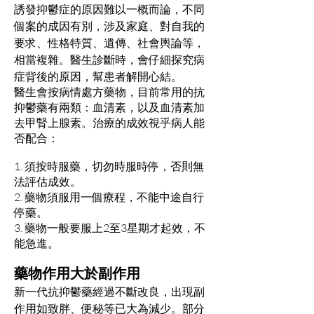
誘發抑鬱症的原因難以一概而論，不同
個案的成因有別，涉及家庭、對自我的
要求、性格特質、遺傳、社會輿論等，
相當複雜。醫生診斷時，會仔細探究病
症背後的原因，幫患者解開心結。
醫生會按病情處方藥物，目前常用的抗
抑鬱藥有兩類：血清素，以及血清素加
去甲腎上腺素。治療的成效視乎病人能
否配合：
1. 須按時服藥，切勿時服時停，否則無
法評估成效。
2. 藥物須服用一個療程，不能中途自行
停藥。
3. 藥物一般要服上2至3星期才起效，不
能急進。
藥物作用大於副作用
新一代抗抑鬱藥經過不斷改良，出現副
作用如致胖、便秘等已大為減少。部分