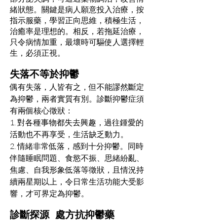
緒狀態。關鍵是病人願意投入治療，按
指示服藥，學習正向思維，積極生活，
治癒率是理想的。相反，若拖延治療，
只令病情加重，最壞時可驅使人選擇輕
生，必須正視。
失落不等於抑鬱
偶有失落，人皆有之，但不能謬然斷定
為抑鬱，兩者實質有別。診斷抑鬱症須
有兩個核心徵狀：
1. 對各種事物都失去興趣，過往鍾愛的
活動也不再享受，生活缺乏動力。
2. 情緒非常低落，感到十分抑鬱。同時
伴隨睡眠問題、食慾不振、思緒紛亂、
焦慮、自我形象低落等徵狀，且情況持
續兩星期以上，令日常生活功能大受影
響，才可界定為抑鬱。
診斷探源 處方抗抑鬱藥