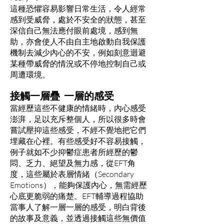
這種恐懼容易影響日常生活，令人經常
感到受威脅，處於不安全的狀態，甚至
深信自己無法應付眼前處境，感到無
助，亦會使人不由自主地啟動自我保護
機制去減少內心的不安，例如刻意迴避
某種帶威脅的情況或不停地控制自己或
周遭環境。
接觸一層疊 一層的感受
當經歷這些不健康的情緒時，內心感受
澎湃，足以充斥整個人，所以很多時會
嘗試壓抑這些感受，不經不覺地把它們
埋藏在心裡。有些感受好不容易接觸，
例子就如不少抑鬱症患者所經歷的鬱
悶、乏力、絕望及無力感，從EFT角
度，這些屬於表層情緒（Secondary
Emotions），能夠保護內心，無需經歷
心底更脆弱的痛楚。EFT輔導過程協助
當事人了解一層一層的感受，明白背後
的故事及意義，並透過接觸這些無價值