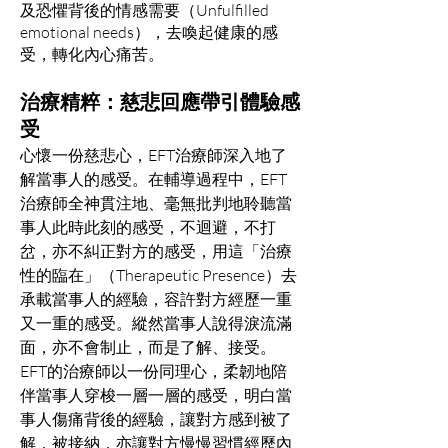
及恐懼背後的情感需要（Unfulfilled
emotional needs），去喚起健康的感
受，轉化內心痛苦。
治療精粹：慈悲回應帶引體驗感
受
心懷一份慈悲心，EFT治療師深入地了
解當事人的感受。在輔導過程中，EFT
治療師全神貫注地、毫無批判地聆聽當
事人此時此刻的感受，不迴避，不打
岔，亦不糾正對方的感受，用這「治療
性的臨在」（Therapeutic Presence）去
承載當事人的經驗，容許對方經歷一重
又一重的感受。縱然當事人說得淚流滿
面，亦不會制止，而是了解、接受。
EFT的治療師以一份同理心，柔韌地陪
伴當事人穿梭一層一層的感受，明白當
事人傷痛背後的經驗，讓對方感到被了
解，被接納，亦讓對方慢慢習慣經歷內