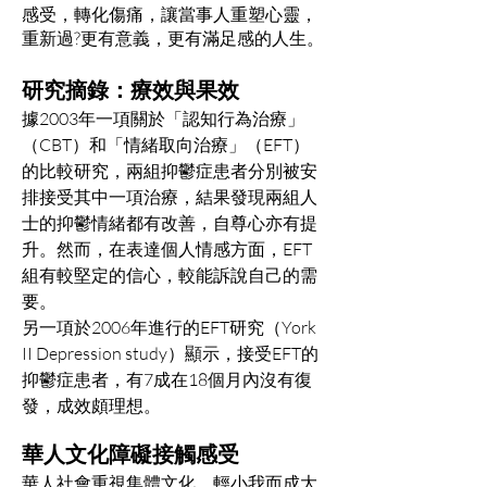
感受，轉化傷痛，讓當事人重塑心靈，
重新過?更有意義，更有滿足感的人生。
研究摘錄：療效與果效
據2003年一項關於「認知行為治療」
（CBT）和「情緒取向治療」（EFT）
的比較研究，兩組抑鬱症患者分別被安
排接受其中一項治療，結果發現兩組人
士的抑鬱情緒都有改善，自尊心亦有提
升。然而，在表達個人情感方面，EFT
組有較堅定的信心，較能訴說自己的需
要。
另一項於2006年進行的EFT研究（York
II Depression study）顯示，接受EFT的
抑鬱症患者，有7成在18個月內沒有復
發，成效頗理想。
華人文化障礙接觸感受
華人社會重視集體文化，輕小我而成大