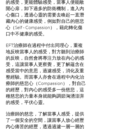
的感受，更能體驗感受，當事人便能敞
開心扉，卸下過多的防衛機制，進入內
心傷口，透過心靈的需要去喚起一直潛
藏內心的健康感受，例如對自己的慈悲
心（Self - Compassion），籍此轉化傷
口中不健康的感受。
EFT治療師在過程中付出同理心，重複
地反映當事人的感受，對方聽到治療師
的反映，自然會將專注力放在內心的感
受，這讓當事人更察覺，更了解蘊含在
感受當中的意思，過濾感受，消化及重
整經驗。而當事人亦會在過程中內化治
療師的慈悲心（Compassion），對自己
的經歷，對內心的感受多一份慈悲，這
種慈悲的力量本身就能夠調節洶湧澎湃
的感受，平伏心靈。
治療師的慈悲，了解當事人感受，提供
了一個安全的空間，讓當事人放心經歷
內心痛苦的經歷，透過過濾一層一層的