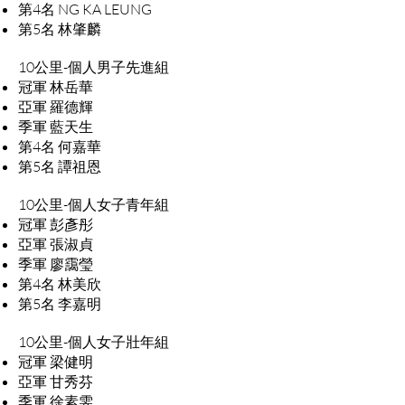
第4名 NG KA LEUNG
第5名 林肇麟
10公里-個人男子先進組
冠軍 林岳華
亞軍 羅德輝
季軍 藍天生
第4名 何嘉華
第5名 譚祖恩
10公里-個人女子青年組
冠軍 彭彥彤
亞軍 張淑貞
季軍 廖靄瑩
第4名 林美欣
第5名 李嘉明
10公里-個人女子壯年組
冠軍 梁健明
亞軍 甘秀芬
季軍 徐素雯