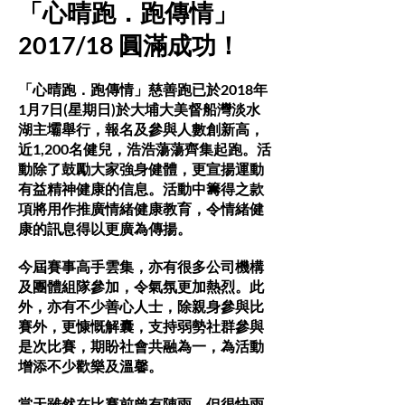
「心晴跑．跑傳情」
2017/18 圓滿成功！
「心晴跑．跑傳情」慈善跑已於2018年
1月7日(星期日)於大埔大美督船灣淡水
湖主壩舉行，報名及參與人數創新高，
近1,200名健兒，浩浩蕩蕩齊集起跑。活
動除了鼓勵大家強身健體，更宣揚運動
有益精神健康的信息。活動中籌得之款
項將用作推廣情緒健康教育，令情緒健
康的訊息得以更廣為傳揚。
今屆賽事高手雲集，亦有很多公司機構
及團體組隊參加，令氣氛更加熱烈。此
外，亦有不少善心人士，除親身參與比
賽外，更慷慨解囊，支持弱勢社群參與
是次比賽，期盼社會共融為一，為活動
增添不少歡樂及溫馨。
當天雖然在比賽前曾有陣雨，但很快雨