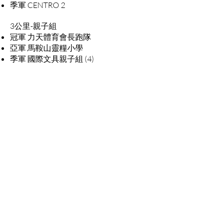
季軍 CENTRO 2
3公里-親子組
冠軍 力天體育會長跑隊
亞軍 馬鞍山靈糧小學
季軍 國際文具親子組 (4)
感謝各界支持，下屆再見！