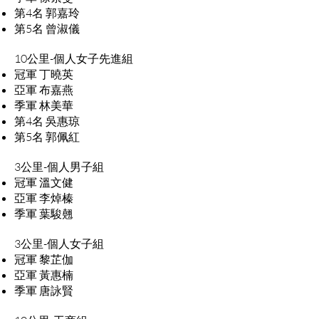
第4名 郭嘉玲
第5名 曾淑儀
10公里-個人女子先進組
冠軍 丁曉英
亞軍 布嘉燕
季軍 林美華
第4名 吳惠琼
第5名 郭佩紅
3公里-個人男子組
冠軍 溫文健
亞軍 李焯榛
季軍 葉駿翹
3公里-個人女子組
冠軍 黎芷伽
亞軍 黃惠楠
季軍 唐詠賢