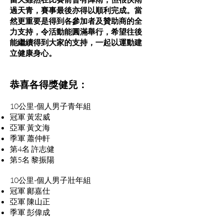
過天青，賽事最後亦得以順利完成。當
然更重要是得到各參加者及贊助商的全
力支持，令活動能圓滿舉行，希望往後
能繼續得到大家的支持，一起以運動建
立健康身心。
恭喜各得獎健兒：
10公里-個人男子青年組
冠軍 黃宏威
亞軍 黃文海
季軍 蕭仲軒
第4名 許志健
第5名 黎振陽
10公里-個人男子壯年組
冠軍 鄺嘉仕
亞軍 陳山正
季軍 彭偉成