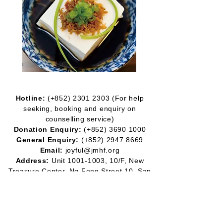
Hotline:
(+852)
2301 2303
(For help
seeking, booking and enquiry on
counselling service)
Donation Enquiry:
(+852)
3690 1000
General Enquiry:
(+852)
2947 8669
Email:
joyful@jmhf.org
Address:
Unit
1001-1003
, 10/F, New
Treasure Center, Ng Fong Street 10, San
Po Kong
(MTR Diamond Hill station exit)
IR No.:
91/7268
Partner
Program: