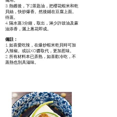
3. 熱鑊後，下2茶匙油，把櫻花蝦米和乾
貝絲，快炒爆香。然後鋪在豆腐上面。
待蒸。
4. 隔水蒸3分鐘，取出，淋少許豉油及蔴
油添香，灑上蔥花即成。
備註：
1. 如喜愛吃辣，在爆炒蝦米乾貝時可加
入辣椒。或以XO醬取代，更加惹味。
2. 所有材料本已弄熟，如喜歡冷吃，不
蒸熱也別具滋味。