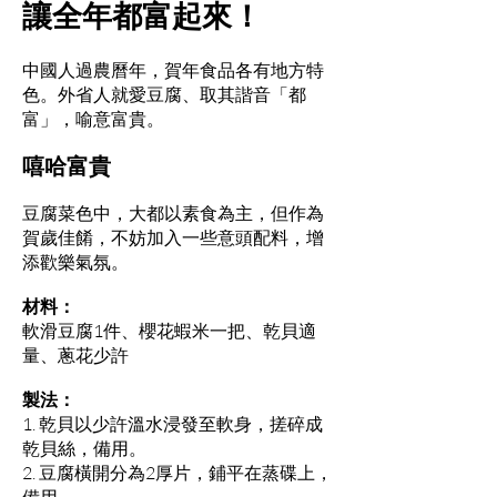
讓全年都富起來！
中國人過農曆年，賀年食品各有地方特
色。外省人就愛豆腐、取其諧音「都
富」，喻意富貴。
嘻哈富貴
豆腐菜色中，大都以素食為主，但作為
賀歲佳餚，不妨加入一些意頭配料，增
添歡樂氣氛。
材料：
軟滑豆腐1件、櫻花蝦米一把、乾貝適
量、蔥花少許
製法：
1. 乾貝以少許溫水浸發至軟身，搓碎成
乾貝絲，備用。
2. 豆腐橫開分為2厚片，鋪平在蒸碟上，
備用。