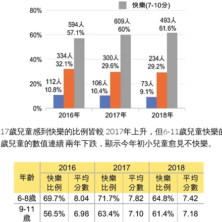
，12-17歲兒童感到快樂的比例皆較 2017年上升，但6-11歲兒童
8歲兒童的數值連續 兩年下跌，顯示今年初小兒童愈見不快樂。