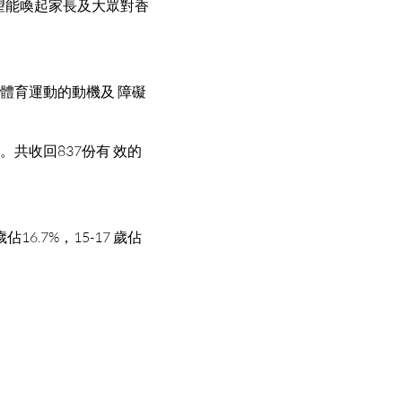
期望能喚起家長及大眾對香
行體育運動的動機及 障礙
。共收回837份有 效的
佔16.7%，15-17 歲佔