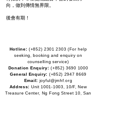
向，做到傳情無界限。
後會有期！
Hotline:
(+852)
2301 2303
(For help
seeking, booking and enquiry on
counselling service)
Donation Enquiry:
(+852)
3690 1000
General Enquiry:
(+852)
2947 8669
Email:
joyful@jmhf.org
Address:
Unit
1001-1003
, 10/F, New
Treasure Center, Ng Fong Street 10, San
Po Kong
(MTR Diamond Hill station exit)
IR No.:
91/7268
Partner
Program: