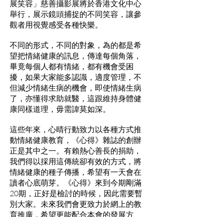
展笑容」慈善攝影展將於香港文化中心
舉行，展示鏡頭捕捉的不同笑容，讓參
觀者用視覺感受各種快樂。
不同的形式，不同的對象，為的都是希
望把情緒健康的訊息，傳達每個角落，
畢竟每個人都有情緒，都有機會受困
擾，如果大家能多認識，適度管理，不
但減少情緒生病的機會，即使情緒生病
了，亦懂得求助就醫，這跟維持身體健
康同樣道理，毋需諱莫如深。
這些年來，心晴行動致力以各種方式推
動情緒健康教育，《心得》雜誌的創辦
正是其中之一。有賴熱心善長的捐助，
我們得以採用這傳統卻有效的方式，將
情緒健康的種子傳播，希望有一天會在
讀者心底萌芽。《心得》來到今期剛滿
20期，正好是檢討的時候，因此需要暫
別大家。未來我們會更致力於網上的教
育推廣，希望更能配合本會的發展方