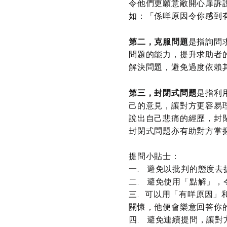
令他們更願意敞開心扉訴
如：「係咩原因令你感到
第二，克服問題
是指詢問
問題的能力，提升求助者
解決問題，避免過度依賴
第三，封閉式問題
是指利
己的意見，讓對方更容易
說出自己悲痛的經歷，封
封閉式問題亦有助對方掌
提問小貼士：
一. 避免以批判的態度
二. 避免使用「點解」
三. 可以用「有咩原因
關懷，他便會樂意回答你
四. 避免連續提問，讓