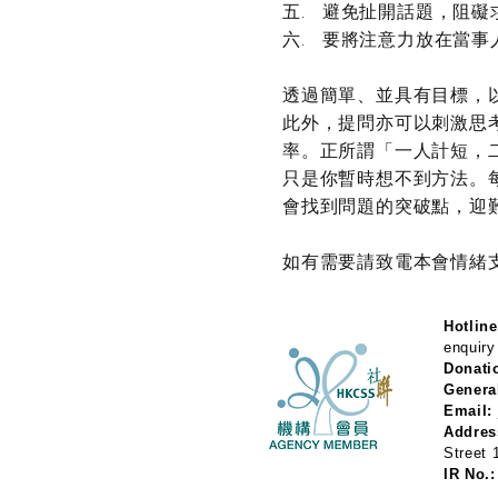
五. 避免扯開話題，阻
六. 要將注意力放在當
透過簡單、並具有目標，
此外，提問亦可以刺激思
率。正所謂「一人計短，
只是你暫時想不到方法。
會找到問題的突破點，迎
如有需要請致電本會情緒支援
Hotline
enquiry
Donati
Genera
Email:
Addres
Street
IR No.: