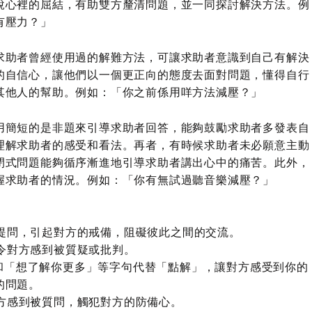
說心裡的屈結，有助雙方釐清問題，並一同探討解決方法。例
有壓力？」
求助者曾經使用過的解難方法，可讓求助者意識到自己有解決
的自信心，讓他們以一個更正向的態度去面對問題，懂得自行
其他人的幫助。例如：「你之前係用咩方法減壓？」
用簡短的是非題來引導求助者回答，能夠鼓勵求助者多發表自
理解求助者的感受和看法。再者，有時候求助者未必願意主動
閉式問題能夠循序漸進地引導求助者講出心中的痛苦。此外，
握求助者的情況。例如：「你有無試過聽音樂減壓？」
去提問，引起對方的戒備，阻礙彼此之間的交流。
，令對方感到被質疑或批判。
」和「想了解你更多」等字句代替「點解」，讓對方感受到你的
的問題。
對方感到被質問，觸犯對方的防備心。