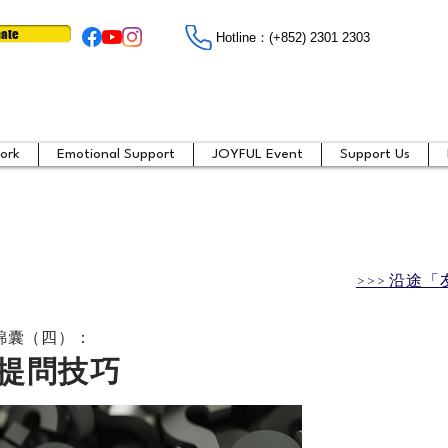
ate
Hotline：​​(+852) 2301 2303
ork
Emotional Support
JOYFUL Event
Support Us
>>> 沿途
錦囊（四）：
提問技巧