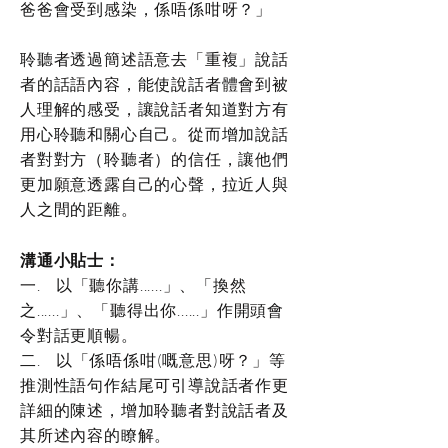
爸爸會受到感染，係唔係咁呀？」
聆聽者透過簡述語意去「重複」說話
者的話語內容，能使說話者體會到被
人理解的感受，讓說話者知道對方有
用心聆聽和關心自己。從而增加說話
者對對方（聆聽者）的信任，讓他們
更加願意透露自己的心聲，拉近人與
人之間的距離。
溝通小貼士：
一. 以「聽你講......」、「換然
之......」、「聽得出你......」作開頭會
令對話更順暢。
二. 以「係唔係咁(嘅意思)呀？」等
推測性語句作結尾可引導說話者作更
詳細的陳述，增加聆聽者對說話者及
其所述內容的瞭解。