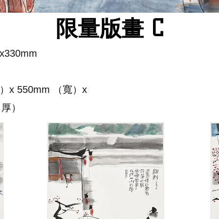
​限量版畫 C
330mm
x 550mm （寬）x
（厚）