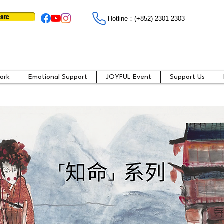
ate
Hotline：​​(+852) 2301 2303
ork
Emotional Support
JOYFUL Event
Support Us