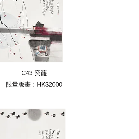
C43 奕罷
限量版畫：HK$2000