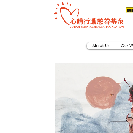
Don
About Us
Our W