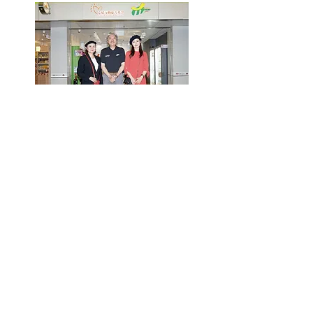
情緒支援熱線：​​
(+852)
2301 2303
(求助、
預約及面談服務查詢)
捐款查詢：
(+852)
3690 1000
一般查詢：
(+852)
2947 8669
電郵地址：
joyful@jmhf.org
地址：
香港九龍新蒲崗五芳街10號新寶中心10樓
1001-1003室
(鄰近港鐵鑽石山站)
慈善團體編號：
91/7268
夥伴計劃：