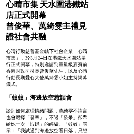
心晴市集 天水圍港鐵站
店正式開幕
曾俊華、萬綺雯主禮見
證社會共融
心晴行動慈善基金轄下社會企業「心晴
市集」，於3月24日在港鐵天水圍站舉
行正式開幕，特別邀請到重量級嘉賓前
香港財政司司長曾俊華先生，以及心晴
行動長期愛心大使萬綺雯小姐主持揭幕
儀式。
「蚊蚊」海邊放空惹誤會
談到如何處理情緒問題，萬綺雯不諱言
也會選擇「發呆」
，不過「發呆」卻帶
給她一次「蝦碌」的經驗。「蚊蚊」表
示：「我試過到海邊放空看日落，只想