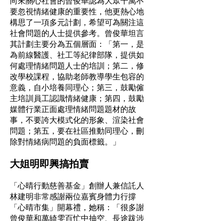
向來關心社會的曾俊華認為大眾千萬不
要忽視情緒健康的重要性，他更熱心地
構思了一項多元計劃，希望可為關注這
社會問題的人士提供參考。曾俊華坦言
其計劃主要分為五個層面：「第一，是
為前線醫護、社工等紀律部隊，提供如
何處理情緒問題人士的培訓；第二，修
改學校課程，協助老師教導學生包容的
意義，自小培養同理心；第三，鼓勵僱
主培訓員工認識情緒健康；第四，鼓勵
媒體行業正面處理情緒問題題材的故
事，不要誇大模式化的形象、渲染社會
問題；第五，要在社區推動同理心，刪
除對情緒病問題的負面標籤。」
大姐明即興搞拍賣
「心晴行動慈善基金」創辦人兼信託人
林建明非常感謝兩位嘉賓身體力行撐
「心晴市集」開幕禮，她稱：「很多謝
曾俊華和萬綺雯百忙中抽空、長途跋涉