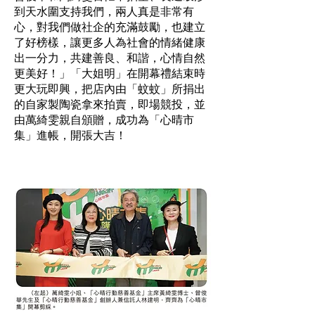
到天水圍支持我們，兩人真是非常有
心，對我們做社企的充滿鼓勵，也建立
了好榜樣，讓更多人為社會的情緒健康
出一分力，共建善良、和諧，心情自然
更美好！」「大姐明」在開幕禮結束時
更大玩即興，把店內由「蚊蚊」所捐出
的自家製陶瓷拿來拍賣，即場競投，並
由萬綺雯親自頒贈，成功為「心晴市
集」進帳，開張大吉！