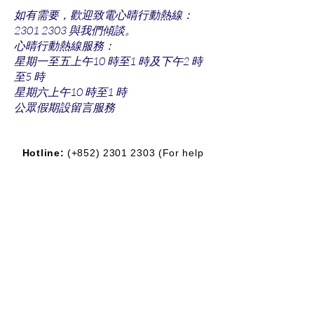
如有需要，歡迎致電心晴行動熱線：
2301 2303 與我們傾談。
心晴行動熱線服務：
星期一至五上午10 時至1 時及下午2 時
至5 時
星期六上午10 時至1 時
公眾假期設留言服務
Hotline:
(+852)
2301 2303
(For help
seeking, booking and enquiry on
counselling service)
Donation Enquiry:
(+852)
3690 1000
General Enquiry:
(+852)
2947 8669
Email:
joyful@jmhf.org
Address:
Unit
1001-1003
, 10/F, New
Treasure Center, Ng Fong Street 10, San
Po Kong
(MTR Diamond Hill station exit)
IR No.:
91/7268
Partner