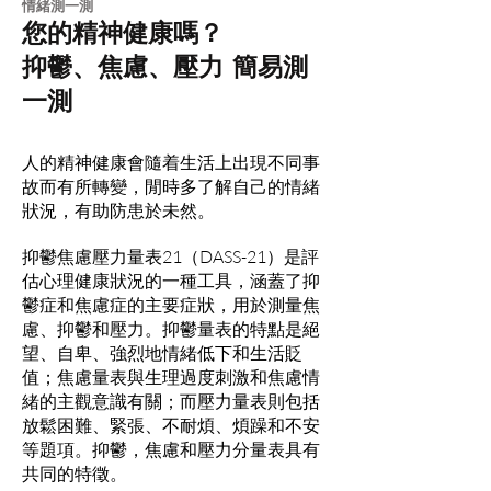
​情緒測一測
您的精神健康嗎？
抑鬱、焦慮、壓力 簡易測
一測
人的精神健康會隨着生活上出現不同事
故而有所轉變，閒時多了解自己的情緒
狀況，有助防患於未然。
抑鬱焦慮壓力量表21（DASS-21）是評
估心理健康狀況的一種工具，涵蓋了抑
鬱症和焦慮症的主要症狀，用於測量焦
慮、抑鬱和壓力。抑鬱量表的特點是絕
望、自卑、強烈地情緒低下和生活貶
值；焦慮量表與生理過度刺激和焦慮情
緒的主觀意識有關；而壓力量表則包括
放鬆困難、緊張、不耐煩、煩躁和不安
等題項。抑鬱，焦慮和壓力分量表具有
共同的特徵。