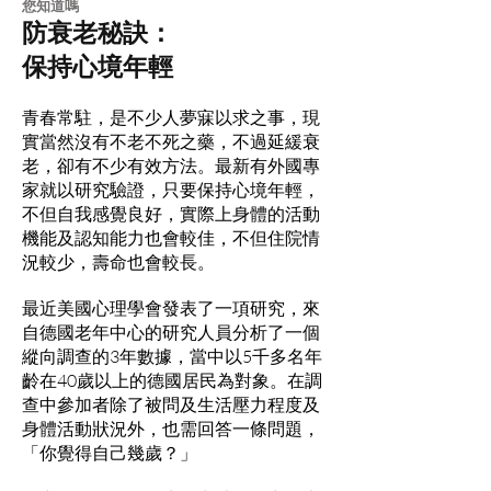
​您知道嗎
防衰老秘訣：
保持心境年輕
青春常駐，是不少人夢寐以求之事，現
實當然沒有不老不死之藥，不過延緩衰
老，卻有不少有效方法。最新有外國專
家就以研究驗證，只要保持心境年輕，
不但自我感覺良好，實際上身體的活動
機能及認知能力也會較佳，不但住院情
況較少，壽命也會較長。
最近美國心理學會發表了一項研究，來
自德國老年中心的研究人員分析了一個
縱向調查的3年數據，當中以5千多名年
齡在40歲以上的德國居民為對象。在調
查中參加者除了被問及生活壓力程度及
身體活動狀況外，也需回答一條問題，
「你覺得自己幾歲？」