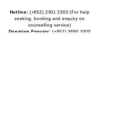
Hotline:
(+852)
2301 2303
(For help
seeking, booking and enquiry on
counselling service)
Donation Enquiry:
(+852)
3690 1000
General Enquiry:
(+852)
2947 8669
Email:
joyful@jmhf.org
Address:
Unit
1001-1003
, 10/F, New
Treasure Center, Ng Fong Street 10, San
Po Kong
(MTR Diamond Hill station exit)
IR No.:
91/7268
Partner
Program:
2012-2020
2016-2019