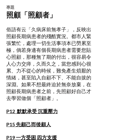
​專題
照顧「照顧者」
俗語有云「久病床前無孝子」，反映出
照顧長期病患者的殘酷實況。都市人緊
張繁忙，處理一切生活事項本已勞累至
極，倘若身邊有個長期病患者需要您貼
心照顧，那種無了期的付出，很容易令
人心力交瘁，久而久之，當您感到心很
累、力不從心的時候，難免產生煩厭的
情緒，甚至陷入自顧不下、不能自拔的
深淵。如果不想最終迫於無奈放棄，在
照顧長期病患者之前，先照顧好自己才
去學習做個「照顧者」。
P12 默默承受 沉重壓力
P15 先顧己而後顧人
P19 一方受困 四方支援