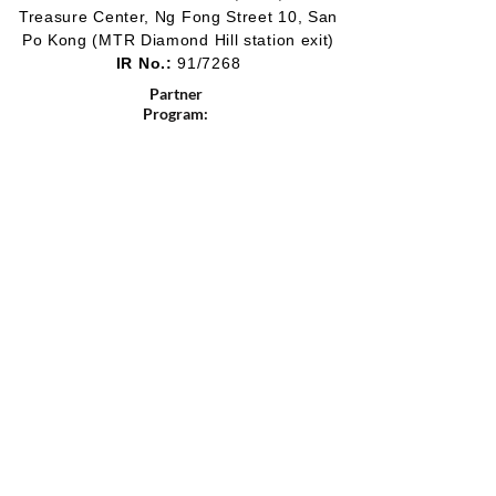
Treasure Center, Ng Fong Street 10, San
Po Kong
(MTR Diamond Hill station exit)
IR No.:
91/7268
Partner
Program:
2012-2020
2016-2019