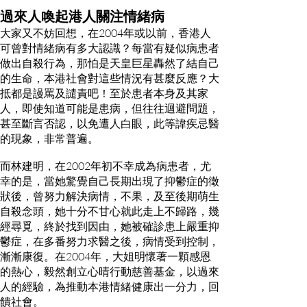
過來人喚起港人關注情緒病
大家又不妨回想，在2004年或以前，香港人
可曾對情緒病有多大認識？每當有疑似病患者
做出自殺行為，那怕是天皇巨星轟然了結自己
的生命，本港社會對這些情況有甚麼反應？大
抵都是謾罵及譴責吧！至於患者本身及其家
人，即使知道可能是患病，但往往迴避問題，
甚至斷言否認，以免遭人白眼，此等諱疾忌醫
的現象，非常普遍。
而林建明，在2002年初不幸成為病患者，尤
幸的是，當她驚覺自己長期出現了抑鬱症的徵
狀後，曾努力解決病情，不果，及至後期萌生
自殺念頭，她十分不甘心就此走上不歸路，幾
經尋覓，終於找到因由，她被確診患上嚴重抑
鬱症，在多番努力求醫之後，病情受到控制，
漸漸康復。在2004年，大姐明懷著一顆感恩
的熱心，毅然創立心晴行動慈善基金，以過來
人的經驗，為推動本港情緒健康出一分力，回
饋社會。