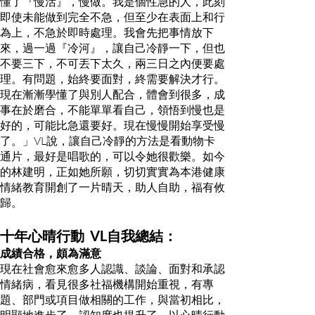
懂了『慢活』，慢做。我是個性急的人，此刻
即使未能做到完全不急，但至少在表面上和行
為上，不急於即時處理。我會先把事情放下
來，過一過『冷河』，讓自己冷靜一下，但也
不要三下，不可丟下太久，兩三日之內便要處
理。有問題，始終要面對，終需要解決才行。
現在漸漸學懂了與別人配合，體會到很多，成
事在於磨合，不能單單看自己，領悟到慢也是
好的，可能比急還要好。現在慢慢開始享受慢
了。」VL說，讓自己冷靜的方法是看動物卡
通片，最好是唱歌的，可以令她很歡樂。如今
的林建明，正如她所願，切切實實為本港健康
情緒教育開創了一片晴天，助人自助，福有攸
歸。
十年心晴行動 VL自我總結：
成績合格，頗為滿意
現在社會愈來愈多人認識、談論、面對和承認
情緒病，看見很多社福機構開始重視，有專
題、部門或項目做相關的工作，與當初相比，
明顯地進步了，認知度也提升了。以心晴行動