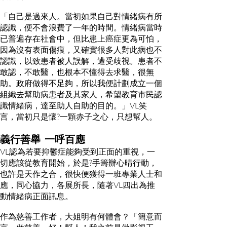
「自己是過來人。當初如果自己對情緒病有所
認識，便不會浪費了一年的時間。情緒病當時
已普遍存在社會中，但比患上癌症更為可怕，
因為沒有表面傷痕，又確實很多人對此病也不
認識，以致患者被人誤解，遭受歧視。患者不
敢認，不敢醫，也根本不懂得去求醫，很無
助。政府做得不足夠，所以我便計劃成立一個
組織去幫助病患者及其家人，希望教育市民認
識情緒病，達至助人自助的目的。」VL笑
言，當初只是懷?一顆赤子之心，只想幫人。
義行善舉 一呼百應
VL認為若要抑鬱症能夠受到正面的重視，一
切應該從教育開始，於是?手籌辦心晴行動，
也許是天作之合，很快便獲得一班專業人士和
應，同心協力，各展所長，隨著VL四出為推
動情緒病正面訊息。
作為慈善工作者，大姐明有何體會？「簡意而