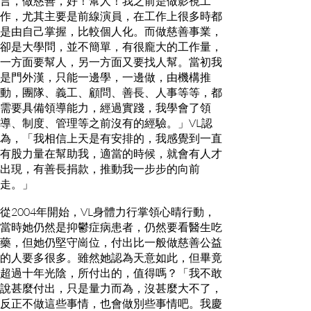
言，做慈善，好！幫人！我之前是做影視工
作，尤其主要是前線演員，在工作上很多時都
是由自己掌握，比較個人化。而做慈善事業，
卻是大學問，並不簡單，有很龐大的工作量，
一方面要幫人，另一方面又要找人幫。當初我
是門外漢，只能一邊學，一邊做，由機構推
動，團隊、義工、顧問、善長、人事等等，都
需要具備領導能力，經過實踐，我學會了領
導、制度、管理等之前沒有的經驗。」VL認
為，「我相信上天是有安排的，我感覺到一直
有股力量在幫助我，適當的時候，就會有人才
出現，有善長捐款，推動我一步步的向前
走。」
從2004年開始，VL身體力行掌領心晴行動，
當時她仍然是抑鬱症病患者，仍然要看醫生吃
藥，但她仍堅守崗位，付出比一般做慈善公益
的人要多很多。雖然她認為天意如此，但畢竟
超過十年光陰，所付出的，值得嗎？「我不敢
說甚麼付出，只是量力而為，沒甚麼大不了，
反正不做這些事情，也會做別些事情吧。我慶