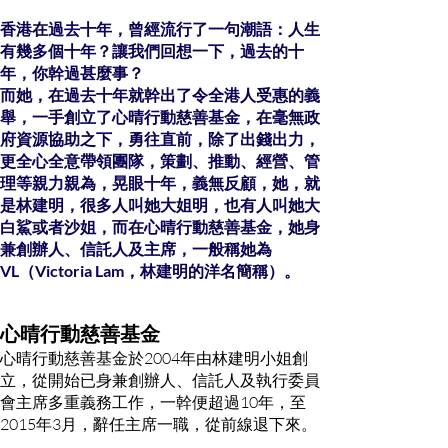
香港在過去十年，曾經流行了一句潮語：人生
有幾多個十年？讓我們回想一下，過去的十
年，你幹過甚麼事？
而她，在過去十年就幹出了令全港人受惠的義
舉，一手創立了心晴行動慈善基金，在毫無政
府資源協助之下，勇往直前，除了出錢出力，
更全心全意帶領團隊，策劃、推動、經營、管
理等親力親為，晃眼十年，義無反顧，她，就
是林建明，很多人叫她大姐明，也有人叫她大
白鯊或者沙姐，而在心晴行動慈善基金，她身
兼創辦人、信託人及主席，一般稱她為
VL（Victoria Lam，林建明的洋名簡稱）。
心晴行動慈善基金
心晴行動慈善基金於2004年由林建明小姐創
立，從開始已身兼創辦人、信託人及執行委員
會主席多重義務工作，一幹便超過10年，至
2015年3月，辭任主席一職，從前線退下來。