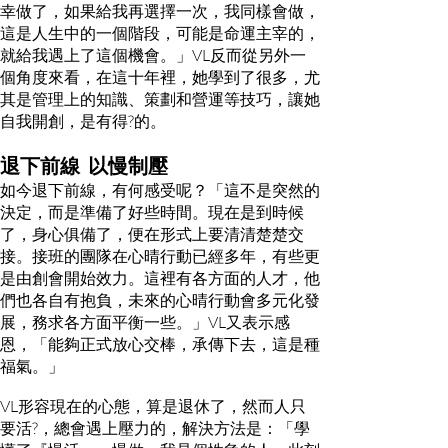
幸做了，如果給我再選擇一次，我同樣會做，
這是人生中的一個階段，可能是命運主宰的，
就給我遇上了這個機會。」VL反而從另外一
個角度來看，在這十年裡，她學到了很多，尤
其是管理上的知識、策劃和營運等技巧，讓她
自我開創，是有得?的。
退下前線 以慢制壓
如今退下前線，有何感受呢？「這不是突然的
決定，而是準備了好些時間。現在是到時候
了，身心俱備了，便在形式上要清清楚楚交
接。接班的團隊在心晴行動已經多年，有些更
是由創會開始效力。這裡有各方面的人才，他
們也各自有抱負，未來的心晴行動會多元化發
展，務求各方面平衡一些。」VL又表示感
恩，「能夠正式放心交棒，承傳下去，這是種
福氣。」
VL形容現在的心態，算是退休了，然而人只
要活?，總會遇上壓力的，解決方法是：「學