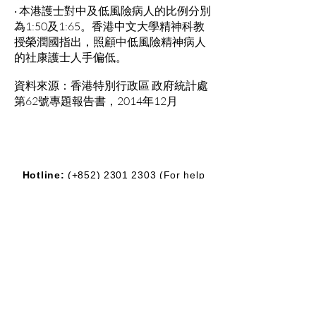
‧ 本港護士對中及低風險病人的比例分別
為1:50及1:65。香港中文大學精神科教
授榮潤國指出，照顧中低風險精神病人
的社康護士人手偏低。
資料來源：香港特別行政區 政府統計處
第62號專題報告書，2014年12月
Hotline:
(+852)
2301 2303
(For help
seeking, booking and enquiry on
counselling service)
Donation Enquiry:
(+852)
3690 1000
General Enquiry:
(+852)
2947 8669
Email:
joyful@jmhf.org
Address:
Unit
1001-1003
, 10/F, New
Treasure Center, Ng Fong Street 10, San
Po Kong
(MTR Diamond Hill station exit)
IR No.:
91/7268