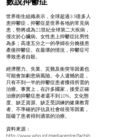
數說抑鬱症
世界衛生組織表示，全球超過3.5億多人
患抑鬱症，抑鬱症是世界各地的常見病
患，勢將成為21世紀全球第二大疾病，
僅次於心臟病。女性患上抑鬱症比男性
為多；高達五分之一的孕婦在分娩後患
產後抑鬱症。在最壞的情況，抑鬱症可
導致患者自殺。
經濟壓力、失業、災難及衝突等因素也
可能會加劇患病風險。令人遺憾的是，
只有不到一半的抑鬱症患者獲得所需的
治療。事實上，在許多國家，接受正確
治療的抑鬱症患者還不到10%。文化態
度、缺乏資源、缺乏受訓練的健康教育
者、不準確的評估及社會歧視等因素，
阻礙了患者得到適當的治療。
資料來源：
http://www.who.int/mediacentre/factsh