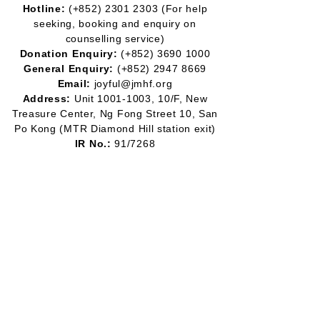
Hotline:
(+852)
2301 2303
(For help
seeking, booking and enquiry on
counselling service)
Donation Enquiry:
(+852)
3690 1000
General Enquiry:
(+852)
2947 8669
Email:
joyful@jmhf.org
Address:
Unit
1001-1003
, 10/F, New
Treasure Center, Ng Fong Street 10, San
Po Kong
(MTR Diamond Hill station exit)
IR No.:
91/7268
Partner
Program:
2012-2020
2016-2019