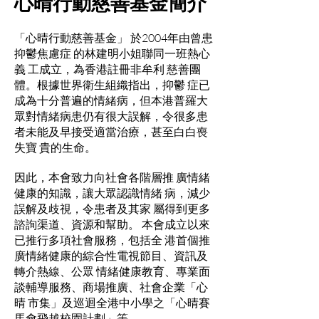
心晴行動慈善基金簡介
「心晴行動慈善基金」 於2004年由曾患
抑鬱焦慮症 的林建明小姐聯同一班熱心
義 工成立，為香港註冊非牟利 慈善團
體。根據世界衛生組織指出，抑鬱 症已
成為十分普遍的情緒病，但本港普羅大
眾對情緒病患仍有很大誤解，令很多患
者未能及早接受適當治療，甚至白白喪
失寶 貴的生命。
因此，本會致力向社會各階層推 廣情緒
健康的知識，讓大眾認識情緒 病，減少
誤解及歧視，令患者及其家 屬得到更多
諮詢渠道、資源和幫助。 本會成立以來
已推行多項社會服務，包括全 港首個推
廣情緒健康的綜合性電視節目、資訊及
轉介熱線、公眾 情緒健康教育、專業面
談輔導服務、商場推廣、社會企業「心
晴 市集」及巡迴全港中小學之「心晴賽
馬會飛越校園計劃」等。