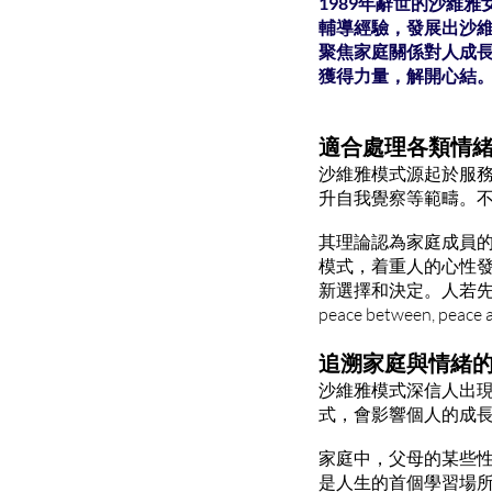
1989年辭世的沙維雅女
輔導經驗，發展出沙維雅
聚焦家庭關係對人成
獲得力量，解開心結
適合處理各類情
沙維雅模式源起於服
升自我覺察等範疇。
其理論認為家庭成員
模式，着重人的心性
新選擇和決定。人若先有
peace between, peac
追溯家庭與情緒
沙維雅模式深信人出
式，會影響個人的成
家庭中，父母的某些
是人生的首個學習場