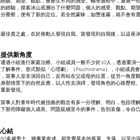
的經驗、期望、觀點，會產生不同的感受。輔導過程中，通過一
在的經驗，摸索冰山底層出了什麼問題，個人的感受、觀點、期
這分覺察，便有了新的定位。若全然蒙昧，如墮迷霧，就不會有
亦最珍貴之處，在於推動人發現自我。當發現到自我後，以這座
組提供新角度
通過小組進行家庭治療。小組成員一般不少於10人，透過重演
了解事件。形式類似「心理劇」（Psychodrama），小組成
段，當事人並非演回自己，反而站在父或母的位置，從另一角度
處身那情景下的自然反應，以人性去演繹，發現角色的心路歷程
，重新發現。
讓當事人對童年時代被扭曲的觀念有多一分理解、明白，包括理
放下那些障礙個人成長、問題延續至今的事件，告別哀傷，令自
紀心結
50多歲男士，雖事業有成，卻常覺莫名的孤單、失落，以至出