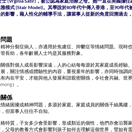
士 (Vrginia Satir)，被公認為家庭治療之母。她一直在美
模式 (Stair Model)。其學說於80年代中傳入香港，至90
長的影響，藉人性化的輔導手法，讓當事人從新的角度回溯過去
。
緒問題
務精神分裂症病人，亦適用於焦慮症、抑鬱症等情緒問題。現時
不管長幼，各年齡層人士均是其服務對象。
的關係對個人成長影響深遠，人的心結每每源於其家庭成長經驗
發展，關注情感或體驗性的內容，重視童年的影響，亦同時強調
內在平安，才能與他人發展和諧親密關係，令社會共融、世界和平（Pe
e among）。
的關係
現情緒困擾或精神問題，多源於家庭。家庭成員的關係千絲萬縷
長，但當事人往往不自知。
性格特質，子女多少會受影響，形成類近的個性，他們亦會沿襲
所，父母的教養方式會影響到孩子如何去理解這個世界，譬如有