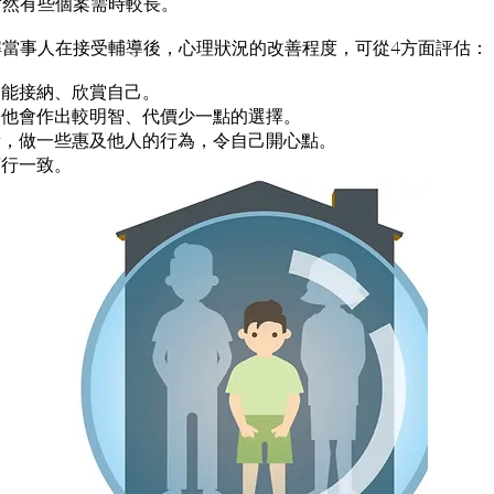
當然有些個案需時較長。
解當事人在接受輔導後，心理狀況的改善程度，可從4方面評估：
己，能接納、欣賞自己。
境，他會作出較明智、代價少一點的選擇。
負責，做一些惠及他人的行為，令自己開心點。
言行一致。