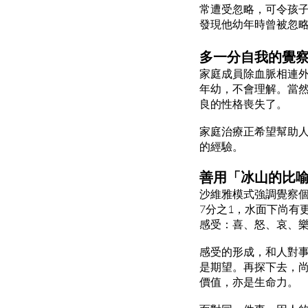
常遭受忽略，可令孩
發現他幼年時曾被忽
多一分自我的覺
家庭成員除血脈相連
年幼，不會理解。當
良的性格喪失了。
家庭治療正希望幫助
的經驗。
善用「冰山的比
沙維雅模式強調覺察
7分之1，水面下尚有
感受：喜、怒、哀、
感受的形成，和人對
是期望。再探下去，
價值，亦是生命力。