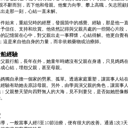
父親不辭而別，丟下他和母親。他奮力向學、攀上高職，矢志照顧
親出走那一刻，心結一直未解。
事件始末，重組兒時的經歷，發掘箇中的感覺、經驗，那是他一
給予信任、支持和欣賞。他依然記得與父親共處的一些開心片段
心的記憶留在心中，對父親出走一事釋懷，心結得解。他更自覺
；這是來自他自身的力量，而非依賴藥物或治療師。
行船經驗
因父親行船，長年在外，她童年時總沒有父親在身邊，只見媽媽
形成心結，埋怨父親，甚至母親。
媽媽獨自承擔一個家的勞累、孤單。透過家庭重塑，讓當事人站
這經驗有助她去原諒母親。另外，由學員演父親的角色，讓當事
她：父親整天望向四野無人的大海，見不到妻兒，是否如她想像
驗。
癒
導，一般當事人經8至10節治療，便有很大的改善。通過1次3