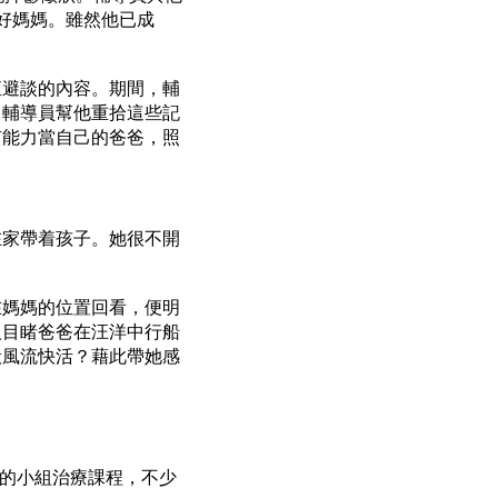
好媽媽。雖然他已成
直避談的內容。期間，輔
，輔導員幫他重拾這些記
有能力當自己的爸爸，照
在家帶着孩子。她很不開
在媽媽的位置回看，便明
人目睹爸爸在汪洋中行船
般風流快活？藉此帶她感
天的小組治療課程，不少