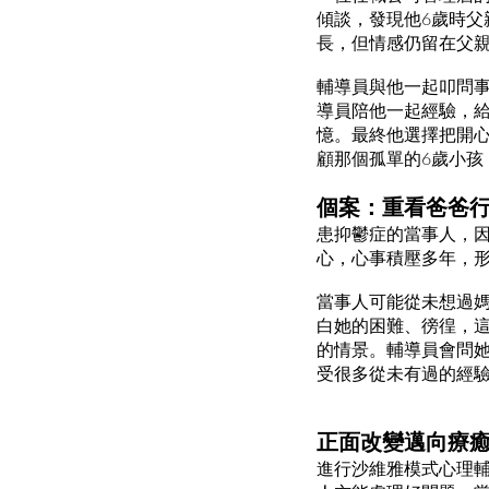
傾談，發現他6歲時
長，但情感仍留在父
輔導員與他一起叩問
導員陪他一起經驗，
憶。最終他選擇把開
顧那個孤單的6歲小孩
個案：重看爸爸
患抑鬱症的當事人，
心，心事積壓多年，
當事人可能從未想過
白她的困難、徬徨，
的情景。輔導員會問
受很多從未有過的經
正面改變邁向療
進行沙維雅模式心理輔