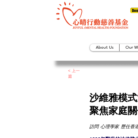
Don
About Us
Our W
< 上一
篇
沙維雅模式
聚焦家庭關
訪問 心理學家 歷任香