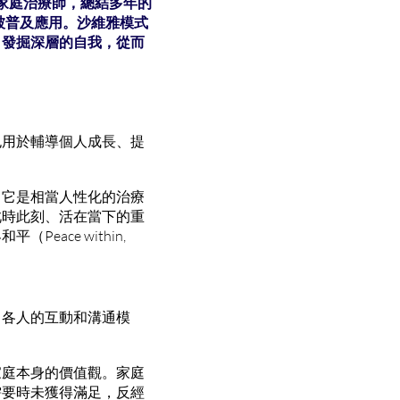
國擔任家庭治療師，總結多年的
年代被普及應用。沙維雅模式
，發掘深層的自我，從而
也用於輔導個人成長、提
。它是相當人性化的治療
此時此刻、活在當下的重
ace within,
，各人的互動和溝通模
家庭本身的價值觀。家庭
需要時未獲得滿足，反經