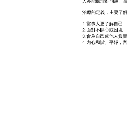
人亦能處理好問題。
治癒的定義，主要了
1. 當事人更了解自
2. 面對不開心或困
3. 會為自己或他人
4. 內心和諧、平靜，