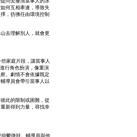
些提問去釐清當事人的冰
望如何互相牽連，導致失
選擇，彷彿任由環境控制
冰山去理解別人，就會更
一些家庭片段，讓當事人
員會進行角色扮演，像重演
觀察。劇情不會依據既定
。輔導員會帶引當事人以
解彼此的限制或困難，從
己重新得到力量，尋找幸
現抑鬱徵狀。輔導員與他