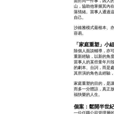
面對同一件事，因人
山，協助他掌握其內
落情緒。當事人通過
自己。
沙維雅模式最根本、
容易。
「家庭重塑」小
除個人面談輔導，亦可
重新經驗，以新的角度
當事人的某些童年片
的劇本、台詞，而是
其所演的角色去經驗
家庭重塑的目的，是
而多一分體諒，真正
福快樂的人生。
個案：鬆開半世
一位任職公司管理層的