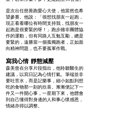
是次出任慈善跑愛心大使，他當然也希
望參賽。他說：「很想找朋友一起跑，
現正看看哪位有時間支持我，找朋友一
起跑是很要緊的呀！」跑步雖非團體協
作的運動，但有同路人互勉互勵，總是
要緊的，遠勝當一個孤獨跑者，正如面
向精神問題，也不要孤軍作戰。
寫我心情 靜態減壓
森美曾在分享片段指出，他聆聽醫生的
建議，以寫日記為心情打氣。筆端並非
要吐苦水，而是記樂事，細小如點到想
吃的食物那一刻的欣喜。漸漸便記下一
件又一件開心事，一星期下來，他體會
到自己懂得對身邊的人和事心懷感恩，
情緒亦得以調整。