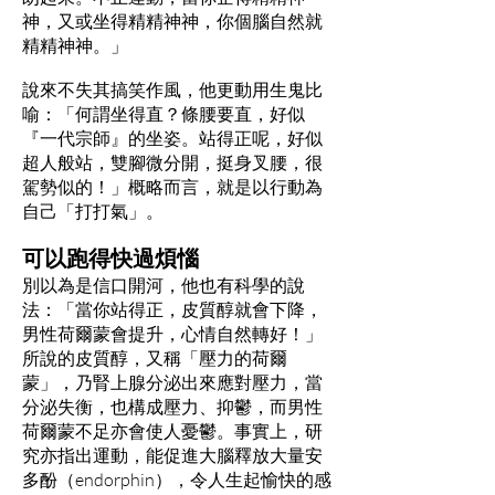
神，又或坐得精精神神，你個腦自然就
精精神神。」
說來不失其搞笑作風，他更動用生鬼比
喻：「何謂坐得直？條腰要直，好似
『一代宗師』的坐姿。站得正呢，好似
超人般站，雙腳微分開，挺身叉腰，很
駕勢似的！」概略而言，就是以行動為
自己「打打氣」。
可以跑得快過煩惱
別以為是信口開河，他也有科學的說
法：「當你站得正，皮質醇就會下降，
男性荷爾蒙會提升，心情自然轉好！」
所說的皮質醇，又稱「壓力的荷爾
蒙」，乃腎上腺分泌出來應對壓力，當
分泌失衡，也構成壓力、抑鬱，而男性
荷爾蒙不足亦會使人憂鬱。事實上，研
究亦指出運動，能促進大腦釋放大量安
多酚（endorphin），令人生起愉快的感