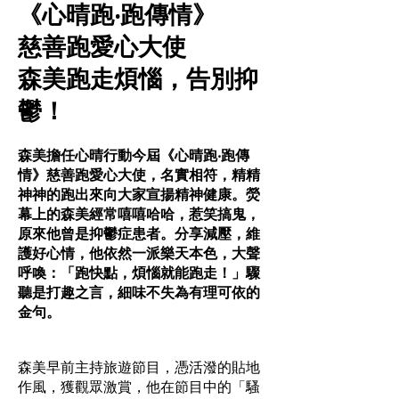
《心晴跑‧跑傳情》
慈善跑愛心大使
森美跑走煩惱，告別抑
鬱！
森美擔任心晴行動今屆《心晴跑‧跑傳
情》慈善跑愛心大使，名實相符，精精
神神的跑出來向大家宣揚精神健康。熒
幕上的森美經常嘻嘻哈哈，惹笑搞鬼，
原來他曾是抑鬱症患者。分享減壓，維
護好心情，他依然一派樂天本色，大聲
呼喚：「跑快點，煩惱就能跑走！」驟
聽是打趣之言，細味不失為有理可依的
金句。
森美早前主持旅遊節目，憑活潑的貼地
作風，獲觀眾激賞，他在節目中的「騷