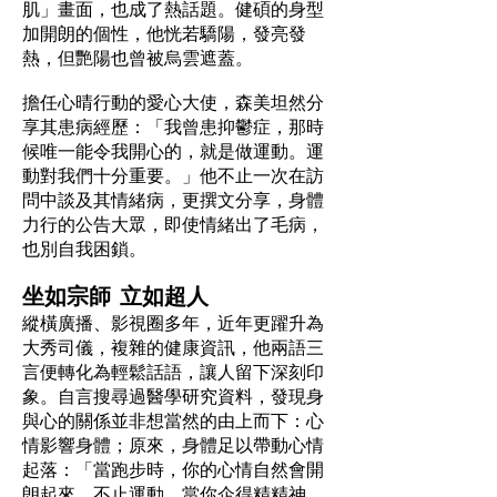
肌」畫面，也成了熱話題。健碩的身型
加開朗的個性，他恍若驕陽，發亮發
熱，但艷陽也曾被烏雲遮蓋。
擔任心晴行動的愛心大使，森美坦然分
享其患病經歷：「我曾患抑鬱症，那時
候唯一能令我開心的，就是做運動。運
動對我們十分重要。」他不止一次在訪
問中談及其情緒病，更撰文分享，身體
力行的公告大眾，即使情緒出了毛病，
也別自我困鎖。
坐如宗師 立如超人
縱橫廣播、影視圈多年，近年更躍升為
大秀司儀，複雜的健康資訊，他兩語三
言便轉化為輕鬆話語，讓人留下深刻印
象。自言搜尋過醫學研究資料，發現身
與心的關係並非想當然的由上而下：心
情影響身體；原來，身體足以帶動心情
起落：「當跑步時，你的心情自然會開
朗起來。不止運動，當你企得精精神