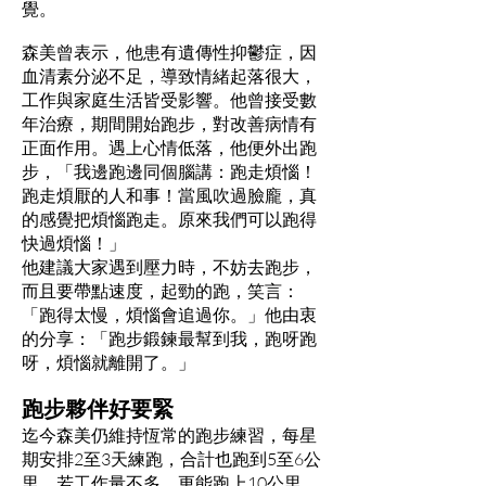
覺。
森美曾表示，他患有遺傳性抑鬱症，因
血清素分泌不足，導致情緒起落很大，
工作與家庭生活皆受影響。他曾接受數
年治療，期間開始跑步，對改善病情有
正面作用。遇上心情低落，他便外出跑
步，「我邊跑邊同個腦講：跑走煩惱！
跑走煩厭的人和事！當風吹過臉龐，真
的感覺把煩惱跑走。原來我們可以跑得
快過煩惱！」
他建議大家遇到壓力時，不妨去跑步，
而且要帶點速度，起勁的跑，笑言：
「跑得太慢，煩惱會追過你。」他由衷
的分享：「跑步鍛鍊最幫到我，跑呀跑
呀，煩惱就離開了。」
跑步夥伴好要緊
迄今森美仍維持恆常的跑步練習，每星
期安排2至3天練跑，合計也跑到5至6公
里，若工作量不多，更能跑上10公里。