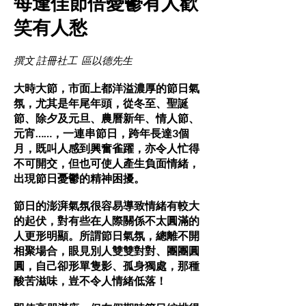
每逢佳節倍憂鬱有人歡
笑有人愁
撰文 註冊社工 區以德先生
大時大節，市面上都洋溢濃厚的節日氣
氛，尤其是年尾年頭，從冬至、聖誕
節、除夕及元旦、農曆新年、情人節、
元宵……，一連串節日，跨年長達3個
月，既叫人感到興奮雀躍，亦令人忙得
不可開交，但也可使人產生負面情緒，
出現節日憂鬱的精神困擾。
節日的澎湃氣氛很容易導致情緒有較大
的起伏，對有些在人際關係不太圓滿的
人更形明顯。所謂節日氣氛，總離不開
相聚場合，眼見別人雙雙對對、團團圓
圓，自己卻形單隻影、孤身獨處，那種
酸苦滋味，豈不令人情緒低落！