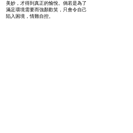
美妙，才得到真正的愉悅。倘若是為了
滿足環境需要而強顏歡笑，只會令自己
陷入困境，情難自控。
Hotline:
(+852)
2301 2303
(For help
seeking, booking and enquiry on
counselling service)
Donation Enquiry:
(+852)
3690 1000
General Enquiry:
(+852)
2947 8669
Email:
joyful@jmhf.org
Address:
Unit
1001-1003
, 10/F, New
Treasure Center, Ng Fong Street 10, San
Po Kong
(MTR Diamond Hill station exit)
IR No.:
91/7268
Partner
Program: