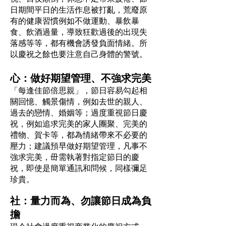
日期間平日的生活作息被打亂，荒廢原
有的健康習慣例如不做運動、暴飲暴
食、飲酒過量，導致狂歡過後的出現失
落感等等，都有機會誘發負面情緒。所
以慶祝之餘也要注意自己身體的警號。
心：做好期望管理、不強求完美
「每逢佳節倍思親」，節日容易勾起相
關回憶、觸景傷情，例如去世的親人、
過去的戀情、婚姻等；過度重視節日慶
祝，例如追求完美的家人團聚、完美的
禮物、賀卡等，都為情緒帶來不必要的
壓力；建議預早做好期望管理，凡事不
強求完美，毌需執著對指定節日的慶
祝，即使是簡單通訊和問候，同樣彌足
珍貴。
社：量力而為、勿讓節日成為負
擔