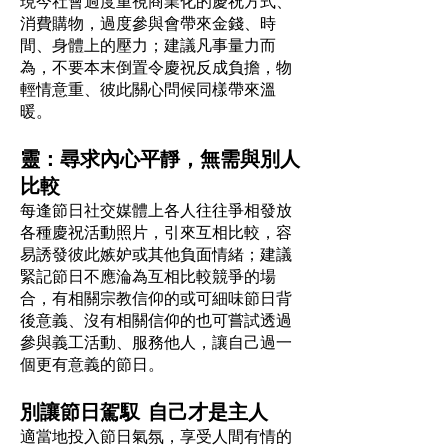
現今社會過度重視商業化的慶祝方式、
消費購物，過度參與會帶來金錢、時
間、身體上的壓力；建議凡事量力而
為，不要本末倒置令慶祝反成負擔，物
輕情意重、彼此關心問候同樣帶來溫
暖。
靈：尋求內心平靜，無需與別人
比較
每逢節日社交媒體上各人往往爭相發放
各種慶祝活動照片，引來互相比較，容
易誘發彼此嫉妒或其他負面情緒；建議
緊記節日不應淪為互相比較競爭的場
合，有相關宗教信仰的或可細味節日背
後意義、沒有相關信仰的也可嘗試透過
參與義工活動、服務他人，讓自己過一
個更有意義的節日。
別讓節日駕馭 自己才是主人
適當地投入節日氣氛，享受人間有情的