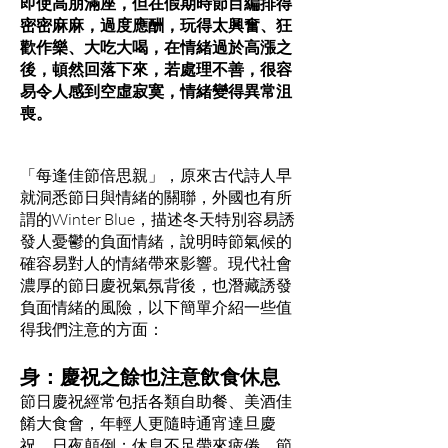
即使高朋滿座，但在假期時節目編排得
密密麻麻，過度應酬，玩得太興奮、狂
歡作樂、大吃大喝，在情緒過於高漲之
後，頓然回落下來，若處理不善，很容
易令人感到空虛寂寞，情緒變得異常沮
喪。
「每逢佳節倍思親」，原來古代詩人早
就洞悉節日與情緒的關聯，外國也有所
謂的Winter Blue，描述冬天特別容易誘
發人憂鬱的負面情緒，說明時節氣候的
確容易對人的情緒帶來影響。現代社會
濃厚的節日慶祝氣氛背後，也潛藏誘發
負面情緒的風險，以下簡單介紹一些值
得我們注意的方面：
身：慶祝之餘也注意飲食休息
節日慶祝經常包括各類自助餐、美酒佳
餚大食會，年輕人更隨時通宵達旦慶
祝、日夜顛倒；休息不足帶來疲倦、節