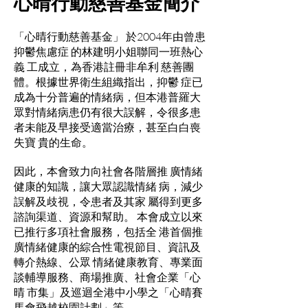
心晴行動慈善基金簡介
「心晴行動慈善基金」 於2004年由曾患
抑鬱焦慮症 的林建明小姐聯同一班熱心
義 工成立，為香港註冊非牟利 慈善團
體。根據世界衛生組織指出，抑鬱 症已
成為十分普遍的情緒病，但本港普羅大
眾對情緒病患仍有很大誤解，令很多患
者未能及早接受適當治療，甚至白白喪
失寶 貴的生命。
因此，本會致力向社會各階層推 廣情緒
健康的知識，讓大眾認識情緒 病，減少
誤解及歧視，令患者及其家 屬得到更多
諮詢渠道、資源和幫助。 本會成立以來
已推行多項社會服務，包括全 港首個推
廣情緒健康的綜合性電視節目、資訊及
轉介熱線、公眾 情緒健康教育、專業面
談輔導服務、商場推廣、社會企業「心
晴 市集」及巡迴全港中小學之「心晴賽
馬會飛越校園計劃」等。