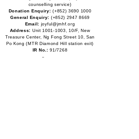
counselling service)
Donation Enquiry:
(+852)
3690 1000
General Enquiry:
(+852)
2947 8669
Email:
joyful@jmhf.org
Address:
Unit
1001-1003
, 10/F, New
Treasure Center, Ng Fong Street 10, San
Po Kong
(MTR Diamond Hill station exit)
IR No.:
91/7268
Partner
Program:
2012-2020
2016-2019