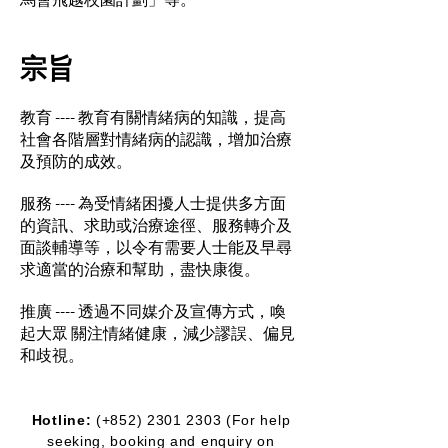
宗旨
教育 ---- 教育有關情緒病的知識，提高
社會各階層對情緒病的認識，增加治療
及預防的成效。
服務 ---- 為受情緒困擾人士提供多方面
的資訊、求助或治療途徑、服務轉介及
面談輔導等，以令有需要人士能及早尋
求適當的治療和幫助，盡快康復。
​推廣 ---- 透過不同媒介及宣傳方式，喚
起大眾 關注情緒健康，減少謬誤、偏見
和歧視。
Hotline:
(+852)
2301 2303
(For help
seeking, booking and enquiry on