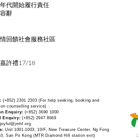
年代開始履行責任
容辭
情回饋社會服務社區
許禮17/18
:
(+852) 2301 2303 (For help seeking, booking and
 on counselling service)
on Enquiry:
(+852) 3690 1000
l Enquiry:
(+852) 2947 8669
joyful@jmhf.org
s:
Unit 1001-1003, 10/F, New Treasure Center, Ng Fong
 10, San Po Kong
(MTR Diamond Hill station exit)