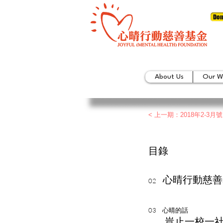
Don
About Us
Our W
< 上一期：2018年2-3月
目錄
心晴行動慈善
02
03
心晴的話
豈止一校一