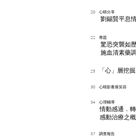
20
心晴分享
劉錫賢平息
22
專題
驚恐突襲如
施血清素藥
「心」層挖掘
25
30
心晴影薈展笑容
34
心理輔導
情動感通．轉
感動治療之概
37
調查報告