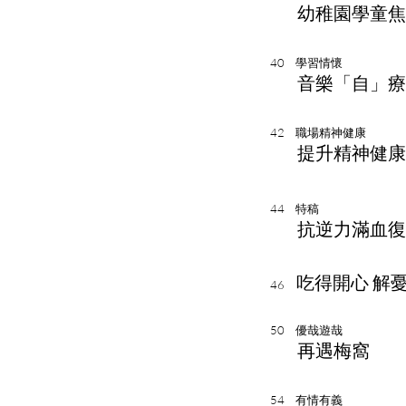
幼稚園學童焦
40
學習情懷
音樂「自」療
42
職場精神健康
提升精神健康
44
特稿
抗逆力滿血復
吃得開心 解
46
50
優哉遊哉
再遇梅窩
54
有情有義