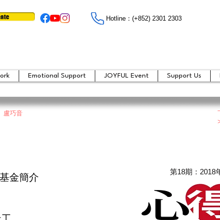
ate
Hotline：​​(+852) 2301 2303
ork
Emotional Support
JOYFUL Event
Support Us
號 盧巧音
​第18期：201
基金簡介
社工