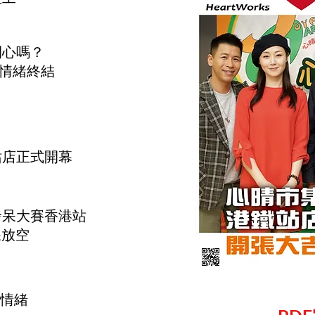
開心嗎？
情緒終結
站店正式開幕
發呆大賽
香港站
放空
情緒