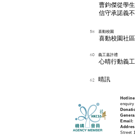
曹鈞傑從學生
信守承諾義不
58
喜動校園
喜動校園社區
60
義工嘉許禮
心晴行動義工嘉
晴訊
62
Hotline
enquiry
Donati
Genera
Email:
Addres
Street