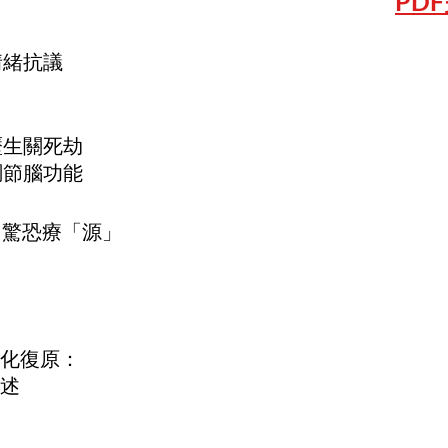
PD
情緒抗議
歷生關死劫
調節腦功能
 驚恐療「源」
化復原：
述