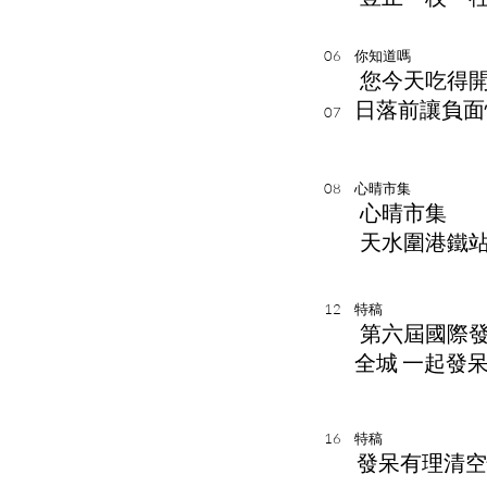
06
你知道嗎
您今天吃得
日落前讓負面
07
08
心晴市集
心晴市集
天水圍港鐵
12
特稿
第六屆國際
全城 一起發呆
16
特稿
發呆有理清空