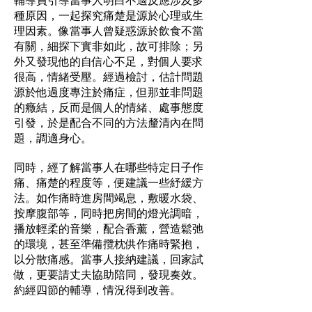
種原因，一起探究痛楚是源於心理或生
理因素。像當事人曾疑惑源於飲食不當
有關，細探下實非如此，故可排除；另
外又發現他的自信心不足，對個人要求
很高，情緒受壓。經過檢討，估計問題
源於他過度專注於痛症，但那並非問題
的癥結，反而是個人的情緒、處事態度
引發，於是配合不同的方法釐清內在問
題，調適身心。
同時，經了解當事人在哪些特定日子作
痛、痛楚的程度等，便建議一些紓緩方
法。如作痛時進房間竭息，敷暖水袋、
按摩腹部等，同時把房間的燈光調暗，
播放輕柔的音樂，配合香薰，營造鬆弛
的環境，甚至準備攬枕供作痛時緊抱，
以分散痛感。當事人接納建議，回家試
做，更要請丈夫協助陪同，發現奏效。
約經四節的輔導，情況得到改善。