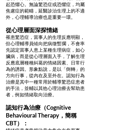
起恐懼心。無論驚恐症或恐懼症，均屬
焦慮症的範疇，延醫診治生理上的不適
外，心理輔導治療也是重要一環。
從心理層面深探情緒
罹患驚恐症，當事人的生理反應明顯，
但心理輔導員傾向把病徵暫擱，不會率
先認定當事人患上某種生理病症，如心
臟病，而是從心理層面入手，了解生理
反應底層種種糾葛的情緒因素、日常行
為的誘因。形象點說，是以「倒轉」的
方向行事，從內在及至外在。認知行為
治療是其中一種常用於輔導驚恐症患者
的手法，並輔以其他心理治療去幫助患
者，例如情緒取向治療。
認知行為治療（Cognitive
Behavioural Therapy，簡稱
CBT）：