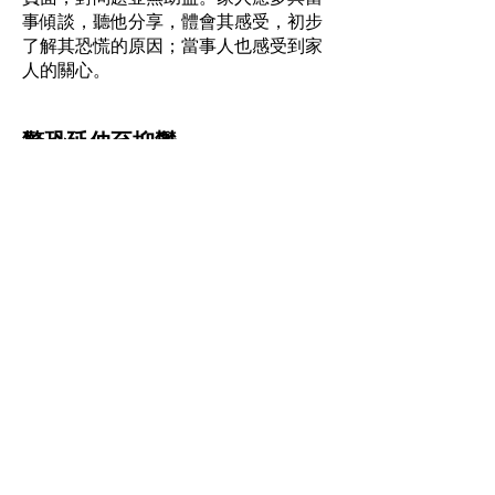
事傾談，聽他分享，體會其感受，初步
了解其恐慌的原因；當事人也感受到家
人的關心。
驚恐延伸至抑鬱
焦慮與抑鬱每每相互扣連，一同衍生，
驚恐 屬焦慮症一種，部分患者亦同時有
抑鬱症。驚恐 症患者普遍有情緒低落現
像，因自覺與其他人有 別，行為異常，
欠缺信心，擔心其他人目睹其行 為，投
以異樣目光，繼而把自己收藏起來，迴
避 外出。
不少個案當事人起初僅出現抑鬱情緒
（Depressive mood），因處理不善，導
致人際關 係、社交生活愈來愈差，抑鬱
情緒加劇，遂演變 成抑鬱症。
CBT + EFT 輔導效果佳