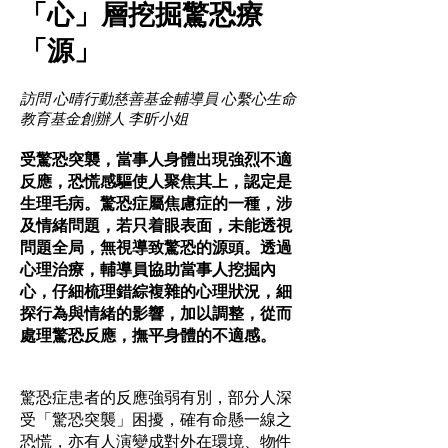
「心」層挖掘驚恐療
「源」
訪問 心晴行動慈善基金輔導員 心繫心生命
教育基金創辦人 李昕小姐
受驚恐突襲，當事人身體出現強烈不適
反應，恐慌感驅使人聚焦其上，認定是
生理毛病。驚恐症屬焦慮症的一種，涉
及情緒問題，若只着眼表面，未能透視
問題全局，無視導致驚恐的源頭。透過
心理治療，輔導員協助當事人挖掘內
心，仔細梳理錯綜複雜的心理狀況，細
探行為與情緒的影響，加以調整，從而
處理驚恐反應，撫平身體的不適感。
驚恐症患者的反應強弱有別，部分人深
受「驚恐突襲」困擾，確有命懸一線之
恐慌，亦有人演變成對外在環境、物件