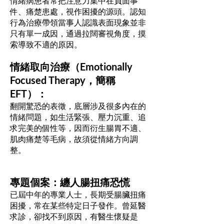
情緒病患者常把注意力集中在負面事
件、痛楚患處，視作困擾的源頭。認知
行為治療帶領當事人認識表面現象並非
只有單一成因，通過拉闊審視角度，摸
索導致不適的原因。
情緒取向治療（Emotionally
Focused Therapy，簡稱
EFT）：
翻開驚恐的表徵，底層涉及很多內在的
情緒問題，如生活緊張、壓力沉重、追
求完美的個性等，因而衍生腸胃不適、
肌肉痛楚等毛病，故須從情緒方向調
整。
專題個案：纏人腸扭痛恐慌
已屆中年的專業人士，長期受腸臟扭痛
困擾，常在某些特定日子發作。曾延醫
求診，卻找不到原因，有醫生懷疑是