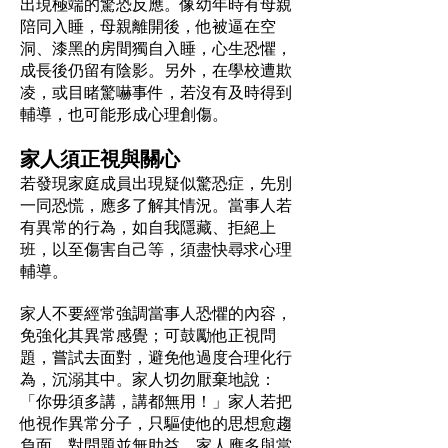
出現極端的驚恐反應。像幼年時有母親
陪同入睡，母親離開後，他被逼在空
洞、漆黑的房間獨自入睡，心生恐懼，
成長後仍留有陰影。另外，在學校遭欺
凌，或目睹驚嚇事件，若沒有及時得到
輔導，也可能形成心理創傷。
家人須正視與關心
若發現家庭成員出現疑似驚恐症，先別
一同恐慌，應多了解其情況。當事人若
有異常的行為，如自我隱藏、拒絕上
班，以至傷害自己等，須盡快尋求心理
輔導。
家人不要經常強調當事人恐懼的內容，
免強化其異常感覺；可鼓勵他正視問
題，嘗試去面對，避免他過度合理化行
為，沉溺其中。家人切勿厭棄地說：
「你毋須多講，講都無用！」家人若把
他視作異常分子，只驅使他的思想愈趨
負面，對問題並無助益。家人應多與當