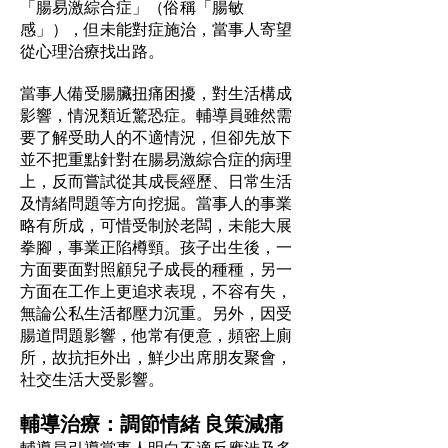
「腸易激綜合症」（俗稱「腸敏
感」），但未能對症施治，當事人寄望
從心理治療找出路。
當事人備受腸臟扭痛困擾，對生活構成
影響，情況類近驚恐症。輔導員雖然需
要了解受助人的不適情況，但卻先放下
並不把重點針對在腸易激綜合症的病理
上，反而嘗試從其成長經歷、日常生活
及情緒問題等方向挖掘。當事人的事業
略有所成，可惜受制於老闆，未能大展
拳腳，事業正陷樽頸。孩子出生後，一
方面要面對照顧兒子成長的種種，另一
方面在工作上更追求表現，不容有失，
無論公私生活都壓力沉重。另外，因受
腸道問題影響，他常有便意，頻密上廁
所，故抗拒外出，鮮少出席朋友聚會，
社交生活大受影響。
輔導治療：調節情緒 良策減痛
輔導員引導當事人明白不適反應涉及多