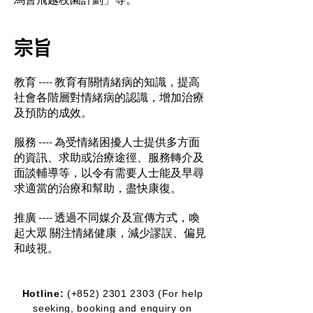
宗旨
教育 ---- 教育有關情緒病的知識，提高
社會各階層對情緒病的認識，增加治療
及預防的成效。
服務 ---- 為受情緒困擾人士提供多方面
的資訊、求助或治療途徑、服務轉介及
面談輔導等，以令有需要人士能及早尋
求適當的治療和幫助，盡快康復。
​推廣 ---- 透過不同媒介及宣傳方式，喚
起大眾 關注情緒健康，減少謬誤、偏見
和歧視。
Hotline:
(+852)
2301 2303
(For help
seeking, booking and enquiry on