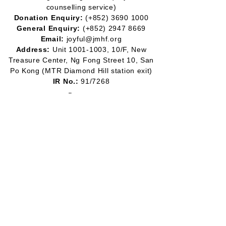
counselling service)
Donation Enquiry:
(+852)
3690 1000
General Enquiry:
(+852)
2947 8669
Email:
joyful@jmhf.org
Address:
Unit
1001-1003
, 10/F, New
Treasure Center, Ng Fong Street 10, San
Po Kong
(MTR Diamond Hill station exit)
IR No.:
91/7268
Partner
Program:
2012-2020
2016-2019