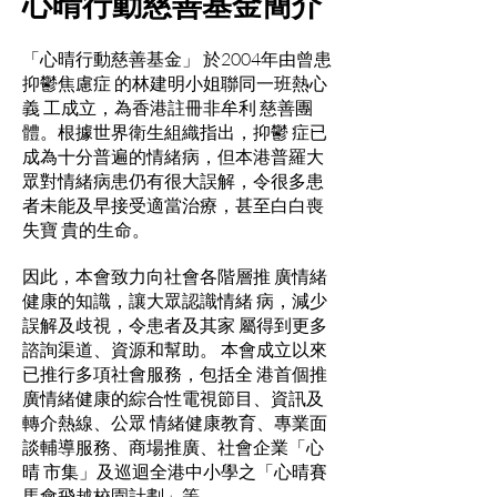
心晴行動慈善基金簡介
「心晴行動慈善基金」 於2004年由曾患
抑鬱焦慮症 的林建明小姐聯同一班熱心
義 工成立，為香港註冊非牟利 慈善團
體。根據世界衛生組織指出，抑鬱 症已
成為十分普遍的情緒病，但本港普羅大
眾對情緒病患仍有很大誤解，令很多患
者未能及早接受適當治療，甚至白白喪
失寶 貴的生命。
因此，本會致力向社會各階層推 廣情緒
健康的知識，讓大眾認識情緒 病，減少
誤解及歧視，令患者及其家 屬得到更多
諮詢渠道、資源和幫助。 本會成立以來
已推行多項社會服務，包括全 港首個推
廣情緒健康的綜合性電視節目、資訊及
轉介熱線、公眾 情緒健康教育、專業面
談輔導服務、商場推廣、社會企業「心
晴 市集」及巡迴全港中小學之「心晴賽
馬會飛越校園計劃」等。