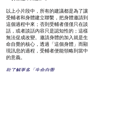
以上小片段中，所有的建議都是為了讓
受輔者和身體建立聯繫，把身體邀請到
這個過程中來；否則受輔者僅僅只在談
話，或者談話內容只是認知性的；這樣
無法促成改變。邀請身體的加入就是生
命自覺的核心，透過「這個身體」而顯
現訊息的過程，受輔者便能領略到當中
的意義。
欲了解更多「生命自覺
（Focusing）」，請重溫2018年8-9月號
《心得》第28-29頁。
https://www.jmhf.org/heartwork201808
09p28-29