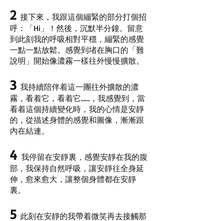
2
接下來，我跟這個繃緊的部分打個招
呼：「Hi」！然後，沉默半分鐘。留意
到此刻我的呼吸相對平穩，繃緊的感覺
一點一點放鬆。感覺到堵在胸口的「難
說明」開始像濃霧一樣往外慢慢擴散。
3
我持續陪伴着這一團往外擴散的濃
霧，看着它，看着它……，我感覺到，當
看着這個持續變化時，我的心情是安靜
的，從描述身體的感覺和圖像，漸漸跟
內在結連。
4
我停留在安靜裏，感覺安靜在我的腹
部，我保持自然呼吸，讓安靜往全身延
伸，愈來愈大，讓整個身體都在安靜
裏。
5
此刻在安靜的我帶着微笑再去接觸那