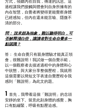
方式，傾聽內在自我，傳達的訊息。這
過程讓我們接觸與體會到自身所擁有的
內在智慧，自覺者將變得更能覺察身體
已經感知，但內在還未能言喻、隱微不
清的部分。
問： 說來頗為抽象，難以聽得明白，可
否解釋淺白些，讓讀者對生命自覺多一
點認識？
答： 生命自覺只有親身體驗才能真正領
會，很難說明！我試做一個自覺示範，
以一個觀察者去描述過程中的身體和心
中狀態，與大家分享整個歷程，我就用
這個需要以簡短文字表達自覺歷程令我
感到「難說明」為此文的題。
1
首先，我帶着這個「難說明」的念頭
安靜的坐下。留意此刻身體的感覺，胸
口有點繃緊，呼吸有點壓迫感。