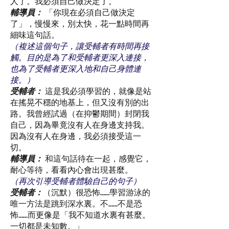
人了。我必須自己做決定了。
輔導員：
「你現在必須自己做決定
了」，慢慢來，別太快，花一點時間再
細味這句話。
（複述這個句子，讓受輔者有時間再接
觸。目的是為了和受輔者更深入連接，
也為了受輔者更深入地和自己身體連
接。）
受輔者：
這是我必須學習的，就像是站
在搖晃不穩的地基上，但又沒有別的出
路。我曾經試過（在抑鬱期間）封閉我
自己，因為畢竟沒有人在身邊支持我。
因為沒有人在身邊，我必須接受這一
切。
輔導員：
和這句話待在一起，感覺它，
耐心等待，看看內心會出現甚麼。
（再次引導受輔者體驗自己的句子）
受輔者：
（沉默）很恐怖……學習游泳的
唯一方法是跳到深水裏。不……不是恐
怖……而更像是「我不知道水裏有甚麼。
一切都是未知數。」