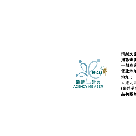
情緒支援
捐款查
一般查
電郵地
地址：
香港九龍
(鄰近港
慈善團