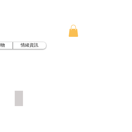
刊物
情緒資訊
朱古力