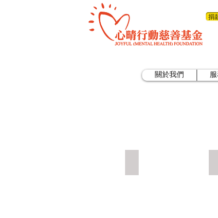
捐
關於我們
服
薰衣草